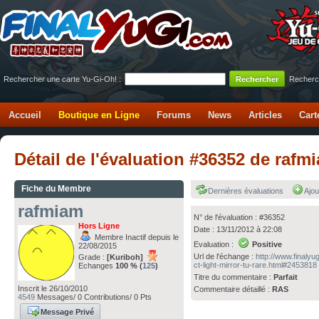
Rechercher une carte Yu-Gi-Oh! :
Recherc
Accueil
Boutique en Ligne
Forums
News
Articles
Cart
Détail de l'évaluation #36352 de raf
Fiche du Membre
Dernières évaluations
Ajou
rafmiam
N° de l'évaluation : #36352
Hors Ligne
Date : 13/11/2012 à 22:08
Membre Inactif depuis le
Evaluation :
Positive
22/08/2015
Url de l'échange :
http://www.finalyu
Grade :
[Kuriboh]
ct-light-mirror-tu-rare.html#2453818
Echanges
100 % (
125
)
Titre du commentaire :
Parfait
Inscrit le 26/10/2010
Commentaire détaillé :
RAS
4549
Messages/ 0 Contributions/ 0 Pts
Message Privé