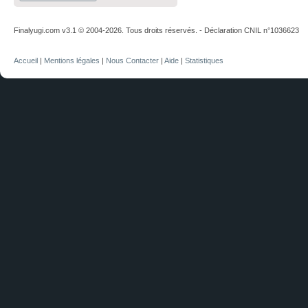
Finalyugi.com v3.1 © 2004-2026. Tous droits réservés. - Déclaration CNIL n°1036623
Accueil
|
Mentions légales
|
Nous Contacter
|
Aide
|
Statistiques