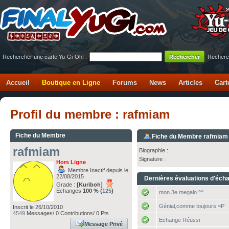
Rechercher une carte Yu-Gi-Oh! :
Recherc
Accueil
Boutique en Ligne
Forums
News
Articles
Cart
Profil du membre : rafmiam
Fiche du Membre
Fiche du Membre rafmiam
rafmiam
Biographie :
Signature :
Hors Ligne
Membre Inactif depuis le
22/08/2015
Dernières évaluations d'éch
Grade :
[Kuriboh]
Echanges
100 % (
125
)
mon 3e megalo ^^
Génial,comme toujours =P
Inscrit le 26/10/2010
4549
Messages/ 0 Contributions/ 0 Pts
Echange Réussi
Message Privé