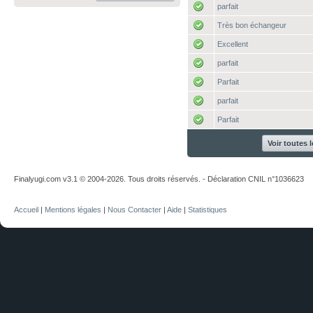
parfait
Très bon échangeur
Excellent
parfait
Parfait
parfait
Parfait
Voir toutes 
Finalyugi.com v3.1 © 2004-2026. Tous droits réservés. - Déclaration CNIL n°1036623
Accueil
|
Mentions légales
|
Nous Contacter
|
Aide
|
Statistiques