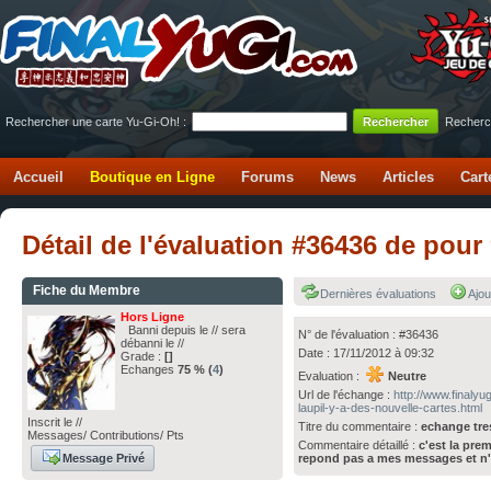
Rechercher une carte Yu-Gi-Oh! :
Recherc
Accueil
Boutique en Ligne
Forums
News
Articles
Cart
Détail de l'évaluation #36436 de po
Fiche du Membre
Dernières évaluations
Ajou
Hors Ligne
Banni depuis le // sera
N° de l'évaluation : #36436
débanni le //
Date : 17/11/2012 à 09:32
Grade :
[]
Echanges
75 % (
4
)
Evaluation :
Neutre
Url de l'échange :
http://www.finaly
laupil-y-a-des-nouvelle-cartes.html
Inscrit le //
Titre du commentaire :
echange tre
Messages/ Contributions/ Pts
Commentaire détaillé :
c'est la pre
repond pas a mes messages et n'e
Message Privé