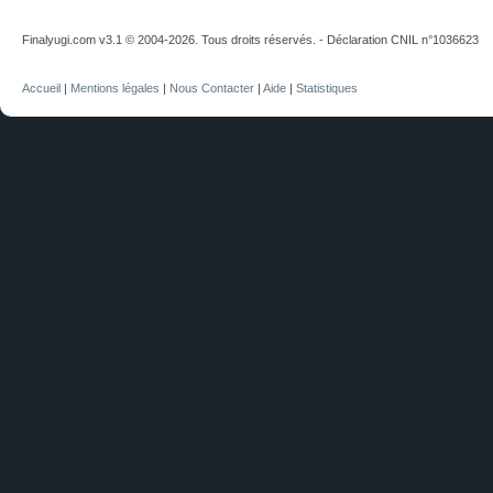
Finalyugi.com v3.1 © 2004-2026. Tous droits réservés. - Déclaration CNIL n°1036623
Accueil
|
Mentions légales
|
Nous Contacter
|
Aide
|
Statistiques