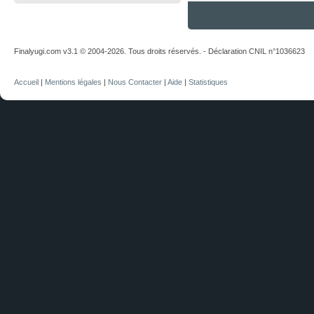
Finalyugi.com v3.1 © 2004-2026. Tous droits réservés. - Déclaration CNIL n°1036623
Accueil
|
Mentions légales
|
Nous Contacter
|
Aide
|
Statistiques