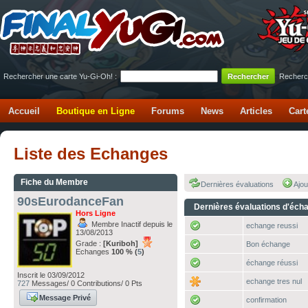
Rechercher une carte Yu-Gi-Oh! :
Recherc
Accueil
Boutique en Ligne
Forums
News
Articles
Cart
Liste des Echanges
Fiche du Membre
Dernières évaluations
Ajou
90sEurodanceFan
Dernières évaluations d'éch
Hors Ligne
Membre Inactif depuis le
echange reussi
13/08/2013
Grade :
[Kuriboh]
Bon échange
Echanges
100 % (
5
)
échange réussi
Inscrit le 03/09/2012
echange tres nul
727
Messages/ 0 Contributions/ 0 Pts
Message Privé
confirmation