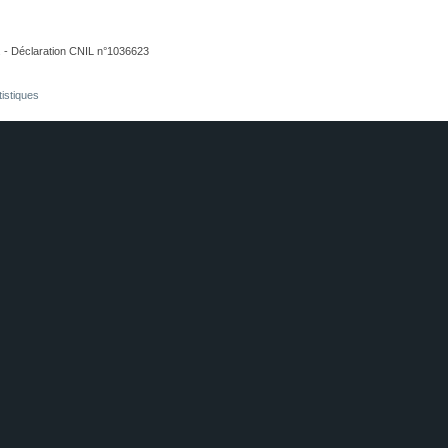
. - Déclaration CNIL n°1036623
tistiques