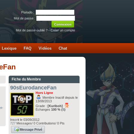
Pseudo :
Mot de passe :
Mot de passe oublié ?
-
Créer un compte
Lexique
FAQ
Vidéos
Chat
ceFan
Fiche du Membre
90sEurodanceFan
Hors Ligne
Membre Inactif depuis le
13/08/2013
Grade :
[Kuriboh]
et-
Echanges
100 % (
5
)
Inscrit le 03/09/2012
727
Messages/ 0 Contributions/ 0 Pts
Message Privé