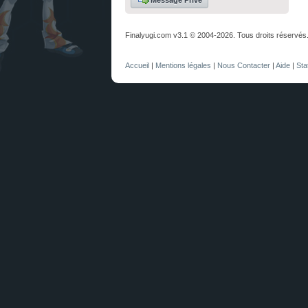
Message Privé
Finalyugi.com v3.1 © 2004-2026. Tous droits réservés
Accueil
|
Mentions légales
|
Nous Contacter
|
Aide
|
Sta