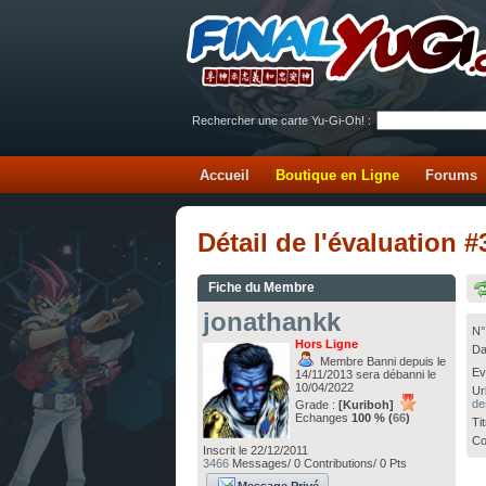
Rechercher une carte Yu-Gi-Oh! :
Accueil
Boutique en Ligne
Forums
Détail de l'évaluation
Fiche du Membre
jonathankk
N°
Hors Ligne
Da
Membre Banni depuis le
Ev
14/11/2013 sera débanni le
10/04/2022
Ur
de
Grade :
[Kuriboh]
Echanges
100 % (
66
)
Ti
Co
Inscrit le 22/12/2011
3466
Messages/ 0 Contributions/ 0 Pts