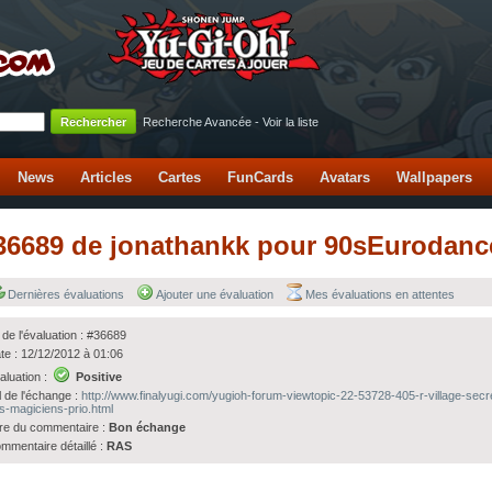
Recherche Avancée
-
Voir la liste
News
Articles
Cartes
FunCards
Avatars
Wallpapers
 #36689 de jonathankk pour 90sEurodan
Dernières évaluations
Ajouter une évaluation
Mes évaluations en attentes
 de l'évaluation : #36689
te : 12/12/2012 à 01:06
aluation :
Positive
l de l'échange :
http://www.finalyugi.com/yugioh-forum-viewtopic-22-53728-405-r-village-secr
s-magiciens-prio.html
tre du commentaire :
Bon échange
mmentaire détaillé :
RAS