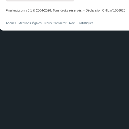
Finalyugi.com v3.1 © 2004-2026. Tous droits réservés. - Déclaration CNIL n°1036623
Accueil
|
Mentions légales
|
Nous Contacter
|
Aide
|
Statistiques