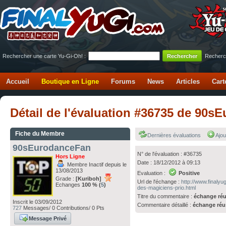
Rechercher une carte Yu-Gi-Oh! :
Recherc
Accueil
Boutique en Ligne
Forums
News
Articles
Cart
Détail de l'évaluation #36735 de 90
Fiche du Membre
Dernières évaluations
Ajou
90sEurodanceFan
N° de l'évaluation : #36735
Hors Ligne
Date : 18/12/2012 à 09:13
Membre Inactif depuis le
13/08/2013
Evaluation :
Positive
Grade :
[Kuriboh]
Url de l'échange :
http://www.finaly
Echanges
100 % (
5
)
des-magiciens-prio.html
Titre du commentaire :
échange réu
Inscrit le 03/09/2012
Commentaire détaillé :
échange réu
727
Messages/ 0 Contributions/ 0 Pts
Message Privé