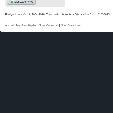
Message Privé
Finalyugi.com v3.1 © 2004-2026. Tous droits réservés. - Déclaration CNIL n°1036623
Accueil
|
Mentions légales
|
Nous Contacter
|
Aide
|
Statistiques