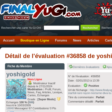
Rechercher une carte Yu-Gi-Oh! :
Recherc
Accueil
Boutique en Ligne
Forums
News
Articles
Cart
Détail de l'évaluation #36858 de yosh
Fiche du Membre
Dernières évaluations
Ajou
yoshigold
N° de l'évaluation : #36858
Hors Ligne
Date : 02/01/2013 à 13:39
Modérateur Inactif
Evaluation :
Positive
depuis le 27/11/2024
Modération :
Profil, Forum,
Url de l'échange :
http://www.finaly
News, Faq, Articles, Lexique,
starfoil-rare-rayon-nocturne-diva-t
Cartes, Echanges
Titre du commentaire :
Parfait
Grade :
[Super Modo]
Commentaire détaillé :
Parfait
Echanges
100 % (
506
)
Inscrit le 10/03/2009
16848
Messages/ 67 Contributions/ 0 Pts