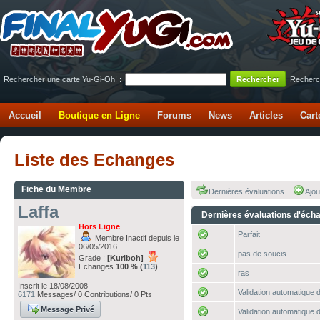
Rechercher une carte Yu-Gi-Oh! :
Recherc
Accueil
Boutique en Ligne
Forums
News
Articles
Cart
Liste des Echanges
Fiche du Membre
Dernières évaluations
Ajou
Laffa
Dernières évaluations d'éch
Hors Ligne
Parfait
Membre Inactif depuis le
06/05/2016
pas de soucis
Grade :
[Kuriboh]
Echanges
100 % (
113
)
ras
Inscrit le 18/08/2008
Validation automatique d
6171
Messages/ 0 Contributions/ 0 Pts
Message Privé
Validation automatique d