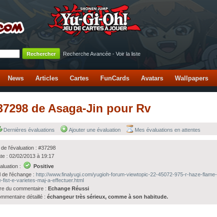
Recherche Avancée
-
Voir la liste
News
Articles
Cartes
FunCards
Avatars
Wallpapers
#37298 de Asaga-Jin pour Rv
Dernières évaluations
Ajouter une évaluation
Mes évaluations en attentes
 de l'évaluation : #37298
te : 02/02/2013 à 19:17
aluation :
Positive
l de l'échange :
http://www.finalyugi.com/yugioh-forum-viewtopic-22-45072-975-r-haze-flame-
re-fist-e-varietes-maj-a-effectuer.html
tre du commentaire :
Echange Réussi
mmentaire détaillé :
échangeur très sérieux, comme à son habitude.