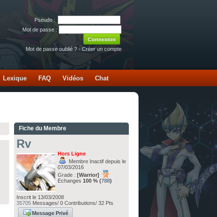
Pseudo :
Mot de passe :
Mot de passe oublié ?
-
Créer un compte
Lexique
FAQ
Vidéos
Chat
Fiche du Membre
Rv
Hors Ligne
Membre Inactif depuis le
07/03/2016
Grade :
[Warrior]
Echanges
100 % (
788
)
Inscrit le 13/03/2008
35705
Messages/ 0 Contributions/ 32 Pts
Message Privé