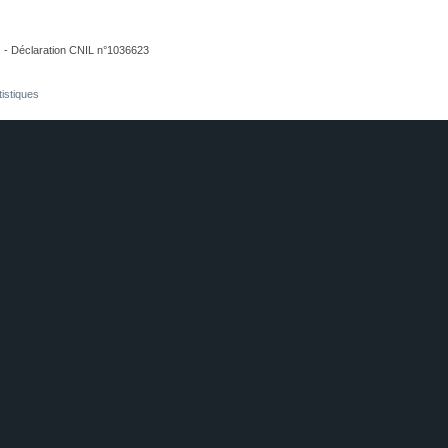
. - Déclaration CNIL n°1036623
tistiques