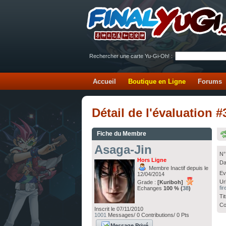
Rechercher une carte Yu-Gi-Oh! :
Accueil
Boutique en Ligne
Forums
Détail de l'évaluation 
Fiche du Membre
Asaga-Jin
N°
Hors Ligne
Da
Membre Inactif depuis le
Ev
12/04/2014
Ur
Grade :
[Kuriboh]
fi
Echanges
100 % (
38
)
Ti
Co
Inscrit le 07/11/2010
1001
Messages/ 0 Contributions/ 0 Pts
Message Privé