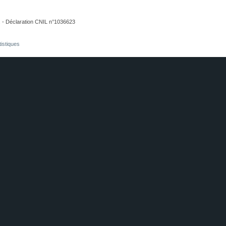
. - Déclaration CNIL n°1036623
tistiques