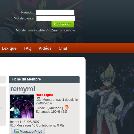
Pseudo :
Mot de passe :
Mot de passe oublié ?
-
Créer un compte
Lexique
FAQ
Vidéos
Chat
Fiche du Membre
remyml
Hors Ligne
Membre Inactif depuis le
29/09/2014
e-
Grade :
[Kuriboh]
Echanges
100 % (
21
)
Inscrit le 21/03/2007
815
Messages/ 0 Contributions/ 0 Pts
Message Privé