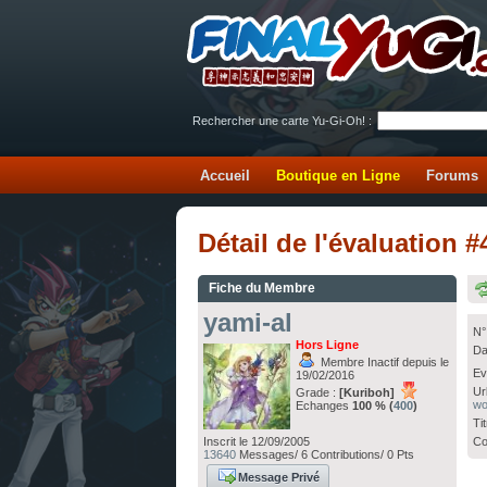
Rechercher une carte Yu-Gi-Oh! :
Accueil
Boutique en Ligne
Forums
Détail de l'évaluation 
Fiche du Membre
yami-al
N°
Hors Ligne
Da
Membre Inactif depuis le
Ev
19/02/2016
Ur
Grade :
[Kuriboh]
wo
Echanges
100 % (
400
)
Ti
Co
Inscrit le 12/09/2005
13640
Messages/ 6 Contributions/ 0 Pts
Message Privé