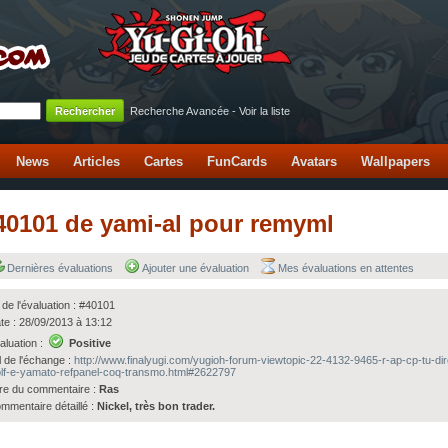
Recherche Avancée
-
Voir la liste
News
Articles
Cartes
FunCards
Avatars
Wallpapers
#40101 de yami-al pour remyml
Dernières évaluations
Ajouter une évaluation
Mes évaluations en attentes
 de l'évaluation : #40101
te : 28/09/2013 à 13:12
aluation :
Positive
l de l'échange :
http://www.finalyugi.com/yugioh-forum-viewtopic-22-4132-9465-r-ap-cp-tu-dir
lf-e-yamato-refpanel-coq-transmo.html#2622797
tre du commentaire :
Ras
mmentaire détaillé :
Nickel, très bon trader.