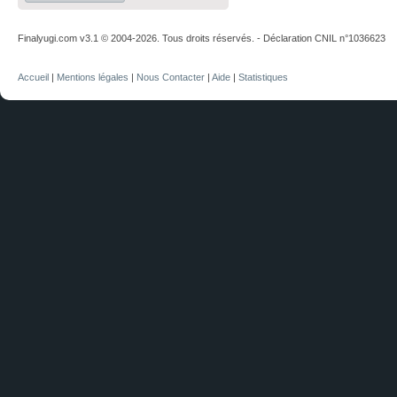
Finalyugi.com v3.1 © 2004-2026. Tous droits réservés. - Déclaration CNIL n°1036623
Accueil
|
Mentions légales
|
Nous Contacter
|
Aide
|
Statistiques