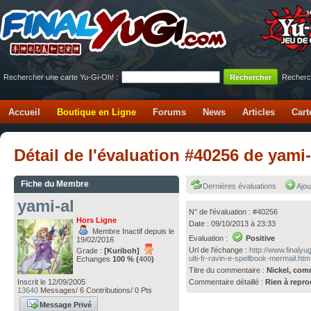
Rechercher une carte Yu-Gi-Oh! :
Recherc
Accueil
Boutique en Ligne
Forums
News
Articles
Cart
Détail de l'évaluation #40256 de yami
Fiche du Membre
Dernières évaluations
Ajou
yami-al
N° de l'évaluation : #40256
Hors Ligne
Date : 09/10/2013 à 23:33
Membre Inactif depuis le
Evaluation :
Positive
19/02/2016
Url de l'échange :
http://www.finalyu
Grade :
[Kuriboh]
ulti-fr-ravin-e-spellbook-mermail.htm
Echanges
100 % (
400
)
Titre du commentaire :
Nickel, com
Commentaire détaillé :
Rien à repro
Inscrit le 12/09/2005
13640
Messages/ 6 Contributions/ 0 Pts
Message Privé