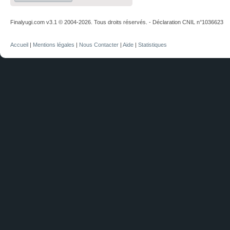
Finalyugi.com v3.1 © 2004-2026. Tous droits réservés. - Déclaration CNIL n°1036623
Accueil
|
Mentions légales
|
Nous Contacter
|
Aide
|
Statistiques