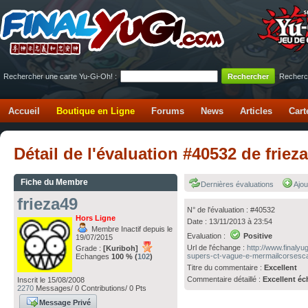
Rechercher une carte Yu-Gi-Oh! :
Recherc
Accueil
Boutique en Ligne
Forums
News
Articles
Cart
Détail de l'évaluation #40532 de frie
Fiche du Membre
Dernières évaluations
Ajou
frieza49
N° de l'évaluation : #40532
Hors Ligne
Date : 13/11/2013 à 23:54
Membre Inactif depuis le
Evaluation :
Positive
19/07/2015
Url de l'échange :
http://www.finaly
Grade :
[Kuriboh]
supers-ct-vague-e-mermailcorsesca
Echanges
100 % (
102
)
Titre du commentaire :
Excellent
Commentaire détaillé :
Excellent éc
Inscrit le 15/08/2008
2270
Messages/ 0 Contributions/ 0 Pts
Message Privé