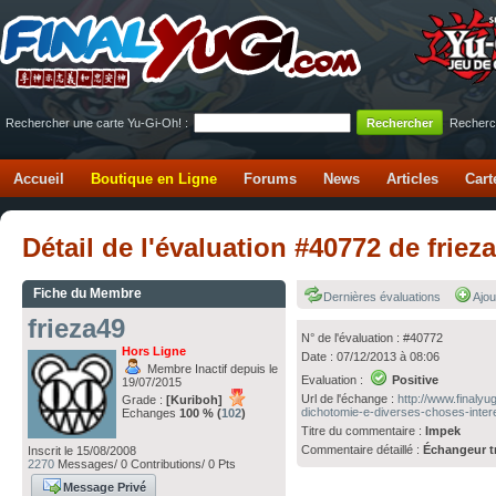
Rechercher une carte Yu-Gi-Oh! :
Recherc
Accueil
Boutique en Ligne
Forums
News
Articles
Cart
Détail de l'évaluation #40772 de frie
Fiche du Membre
Dernières évaluations
Ajou
frieza49
N° de l'évaluation : #40772
Hors Ligne
Date : 07/12/2013 à 08:06
Membre Inactif depuis le
Evaluation :
Positive
19/07/2015
Url de l'échange :
http://www.finaly
Grade :
[Kuriboh]
dichotomie-e-diverses-choses-inter
Echanges
100 % (
102
)
Titre du commentaire :
Impek
Commentaire détaillé :
Échangeur tr
Inscrit le 15/08/2008
2270
Messages/ 0 Contributions/ 0 Pts
Message Privé