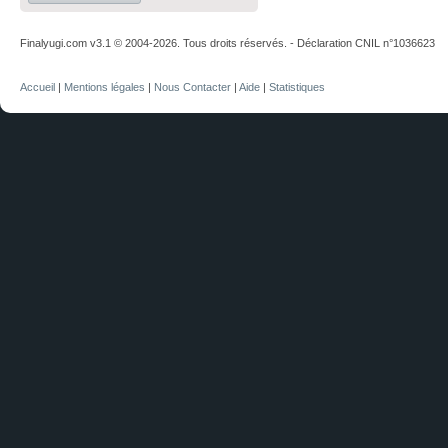
Finalyugi.com v3.1 © 2004-2026. Tous droits réservés. - Déclaration CNIL n°1036623
Accueil
|
Mentions légales
|
Nous Contacter
|
Aide
|
Statistiques