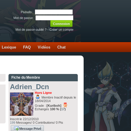
Pseudo :
Mot de passe :
Mot de passe oublié ?
-
Créer un compte
Lexique
FAQ
Vidéos
Chat
Fiche du Membre
Adrien_Dcn
Hors Ligne
Membre Inactif depuis le
18/04/2014
Grade :
[Kuriboh]
Echanges
100 % (
17
)
Inscrit le 22/12/2010
199
Messages/ 0 Contributions/ 0 Pts
Message Privé