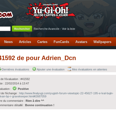
Recherche Avancée
-
Voir la liste
News
Articles
Cartes
FunCards
Avatars
Wallpapers
 #41592 de pour Adrien_Dcn
Dernières évaluations
Ajouter une évaluation
Mes évaluations en attentes
 de l'évaluation : #41592
te : 22/02/2014 à 13:47
aluation :
Positive
l de l'échange :
http://www.finalyugi.com/yugioh-forum-viewtopic-22-45627-195-e-lval-bujin-
lvan-bp-r-gravekeeper.html#2687059
tre du commentaire :
Rien à dire ^^
mmentaire détaillé :
Bonne continuation !