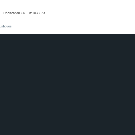
. - Déclaration CNIL n°1036623
tistiques