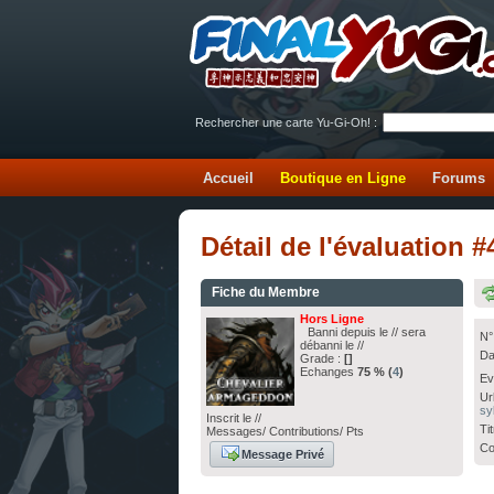
Rechercher une carte Yu-Gi-Oh! :
Accueil
Boutique en Ligne
Forums
Détail de l'évaluation
Fiche du Membre
Hors Ligne
Banni depuis le // sera
N°
débanni le //
Da
Grade :
[]
Echanges
75 % (
4
)
Ev
Ur
sy
Inscrit le //
Ti
Messages/ Contributions/ Pts
Co
Message Privé