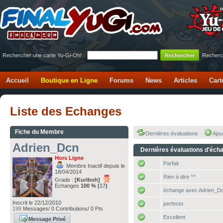
Rechercher une carte Yu-Gi-Oh! :
Recherc
Accueil
Boutique en Ligne
Forums
News
Articles
Cart
Liste des Echanges
Fiche du Membre
Dernières évaluations
Ajou
Adrien_Dcn
Dernières évaluations d'éch
Hors Ligne
Parfait
Membre Inactif depuis le
18/04/2014
Rien à dire ^^
Grade :
[Kuriboh]
Echanges
100 % (
17
)
échange avec Adrien_D
Inscrit le 22/12/2010
perfecto
199
Messages/ 0 Contributions/ 0 Pts
Excellent
Message Privé