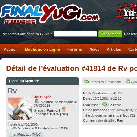
Rechercher une carte Yu-Gi-Oh! :
Recherc
Accueil
Boutique en Ligne
Forums
News
Articles
Cart
Détail de l'évaluation #41814 de Rv 
Fiche du Membre
Dernières évaluations
Ajou
Rv
N° de l'évaluation : #41814
Hors Ligne
Date : 10/03/2014 à 12:18
Membre Inactif depuis le
Evaluation :
Positive
07/03/2016
Url de l'échange :
http://www.finaly
Grade :
[Warrior]
Echanges
100 % (
788
)
Titre du commentaire :
perfect 632
Commentaire détaillé :
Ras
Inscrit le 13/03/2008
35705
Messages/ 0 Contributions/ 32 Pts
Message Privé