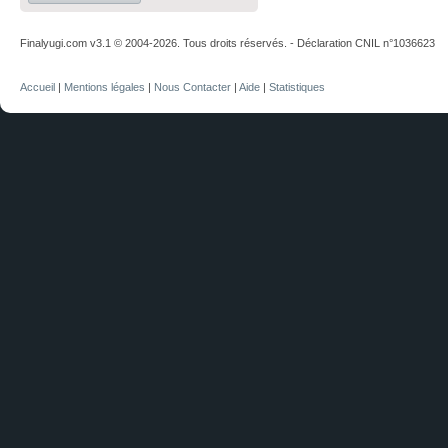
Finalyugi.com v3.1 © 2004-2026. Tous droits réservés. - Déclaration CNIL n°1036623
Accueil
|
Mentions légales
|
Nous Contacter
|
Aide
|
Statistiques