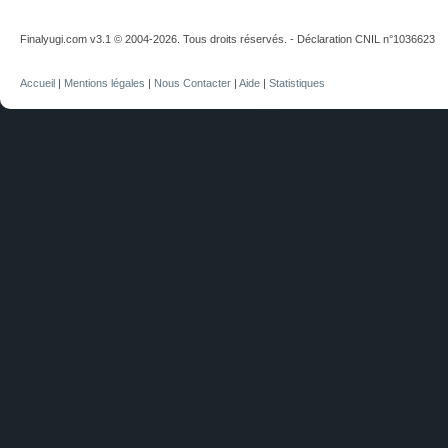
Finalyugi.com v3.1 © 2004-2026. Tous droits réservés. - Déclaration CNIL n°1036623
Accueil
|
Mentions légales
|
Nous Contacter
|
Aide
|
Statistiques