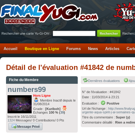
Rechercher une carte Yu-Gi-Oh! :
Recherc
Accueil
Boutique en Ligne
Forums
News
Articles
Cart
Détail de l'évaluation #41842 de nu
Fiche du Membre
Dernières évaluations
Ajou
numbers99
N° de l'évaluation : #41842
Hors Ligne
Date : 11/03/2014 à 23:21
Membre Inactif depuis le
Evaluation :
Positive
31/08/2014
Url de l'échange :
http://www.finaly
Grade :
[Kuriboh]
urgente-aqua-spirit-j-ai-semaines-qu
Echanges
100 % (
39
)
Inscrit le 16/11/2011
Titre du commentaire :
Super (y)
1324
Messages/ 0 Contributions/ 0 Pts
Commentaire détaillé :
Rien a redir
Message Privé