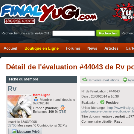
Rechercher une carte Yu-Gi-Oh! :
Recherc
Accueil
Boutique en Ligne
Forums
News
Articles
Cart
Détail de l'évaluation #44043 de Rv p
Fiche du Membre
Dernières évaluations
Ajou
Rv
N° de l'évaluation : #44043
Hors Ligne
Date : 23/08/2014 à 16:38
Membre Inactif depuis le
Evaluation :
Positive
07/03/2016
Url de l'échange :
http://www.finaly
Grade :
[Warrior]
poly-beaute-e-derniere-editionice-f.
Echanges
100 % (
788
)
Titre du commentaire :
parfait ...67
Commentaire détaillé :
Ras .
Inscrit le 13/03/2008
35705
Messages/ 0 Contributions/ 32 Pts
Message Privé