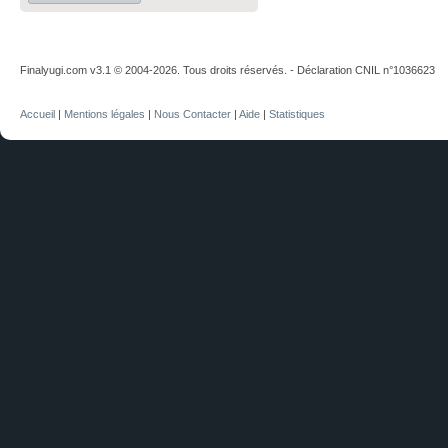
Finalyugi.com v3.1 © 2004-2026. Tous droits réservés. - Déclaration CNIL n°1036623
Accueil
|
Mentions légales
|
Nous Contacter
|
Aide
|
Statistiques