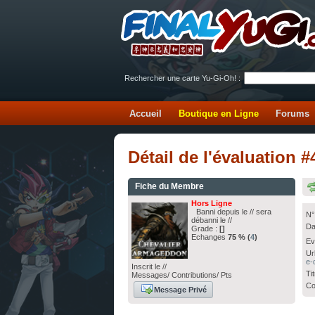
Rechercher une carte Yu-Gi-Oh! :
Accueil
Boutique en Ligne
Forums
Détail de l'évaluation
Fiche du Membre
Hors Ligne
Banni depuis le // sera
N°
débanni le //
Da
Grade :
[]
Echanges
75 % (
4
)
Ev
Ur
e-
Inscrit le //
Ti
Messages/ Contributions/ Pts
Co
Message Privé