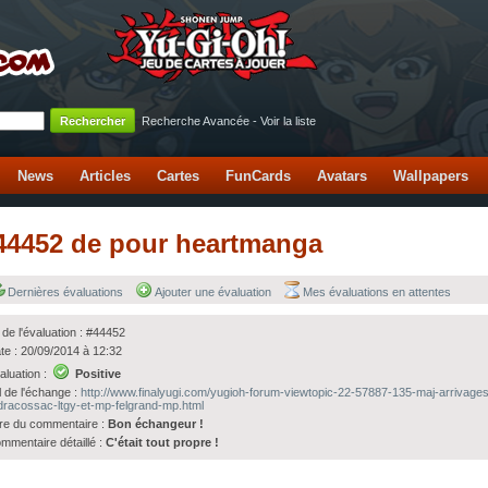
Recherche Avancée
-
Voir la liste
News
Articles
Cartes
FunCards
Avatars
Wallpapers
 #44452 de pour heartmanga
Dernières évaluations
Ajouter une évaluation
Mes évaluations en attentes
 de l'évaluation : #44452
te : 20/09/2014 à 12:32
aluation :
Positive
l de l'échange :
http://www.finalyugi.com/yugioh-forum-viewtopic-22-57887-135-maj-arrivages
dracossac-ltgy-et-mp-felgrand-mp.html
tre du commentaire :
Bon échangeur !
mmentaire détaillé :
C'était tout propre !