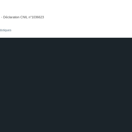
. - Déclaration CNIL n°1036623
tistiques