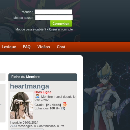
Pseudo :
Mot de passe :
Mot de passe oublié ?
-
Créer un compte
Lexique
FAQ
Vidéos
Chat
Fiche du Membre
heartmanga
Hors Ligne
Membre Inactif depuis le
23/12/2025
-
Grade :
[Kuriboh]
Echanges
100 % (
91
)
Inscrit le 09/08/2014
2733
Messages/ 0 Contributions/ 0 Pts