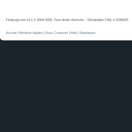
Finalyugi.com v3.1 © 2004-2026. Tous droits réservés. - Déclaration CNIL n°1036623
Accueil
|
Mentions légales
|
Nous Contacter
|
Aide
|
Statistiques