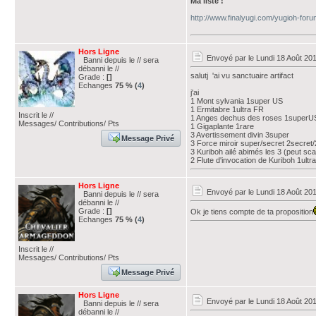
Ma liste !
http://www.finalyugi.com/yugioh-for
Hors Ligne
Envoyé par
le Lundi 18 Août 20
Banni depuis le // sera
débanni le //
salutj 'ai vu sanctuaire artifact
Grade :
[]
Echanges
75 % (
4
)
j'ai
1 Mont sylvania 1super US
1 Ermitabre 1ultra FR
Inscrit le //
1 Anges dechus des roses 1superU
Messages/ Contributions/ Pts
1 Gigaplante 1rare
3 Avertissement divin 3super
Message Privé
3 Force miroir super/secret 2secret
3 Kuriboh ailé abimés les 3 (peut sc
2 Flute d'invocation de Kuriboh 1ul
Hors Ligne
Envoyé par
le Lundi 18 Août 20
Banni depuis le // sera
débanni le //
Grade :
[]
Ok je tiens compte de ta proposition
Echanges
75 % (
4
)
Inscrit le //
Messages/ Contributions/ Pts
Message Privé
Hors Ligne
Envoyé par
le Lundi 18 Août 20
Banni depuis le // sera
débanni le //