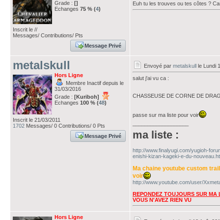
Grade :
[]
Euh tu les trouves ou tes côtes ? C
Echanges
75 % (
4
)
Inscrit le //
Messages/ Contributions/ Pts
Message Privé
metalskull
Envoyé par
metalskull
le Lundi 
Hors Ligne
salut j'ai vu ca :
Membre Inactif depuis le
31/03/2016
CHASSEUSE DE CORNE DE DRAGO
Grade :
[Kuriboh]
Echanges
100 % (
48
)
passe sur ma liste pour voir
Inscrit le 21/03/2011
___________________
1702
Messages/ 0 Contributions/ 0 Pts
ma liste :
Message Privé
http://www.finalyugi.com/yugioh-for
enishi-kizan-kageki-e-du-nouveau.ht
Ma chaine youtube custom trai
voir
http://www.youtube.com/user/Xxmeta
REPONDEZ TOUJOURS SUR MA L
VOUS N'AVEZ RIEN VU
Hors Ligne