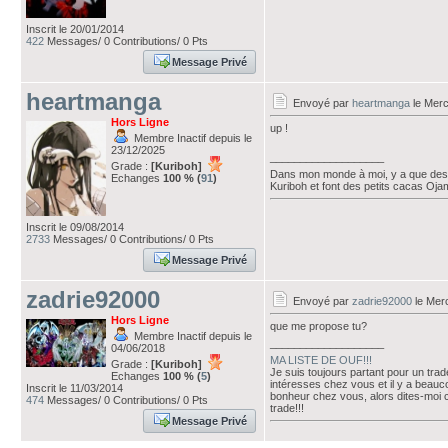
Inscrit le 20/01/2014
422
Messages/ 0 Contributions/ 0 Pts
Message Privé
heartmanga
Envoyé par
heartmanga
le Merc
Hors Ligne
up !
Membre Inactif depuis le
23/12/2025
___________________
Grade :
[Kuriboh]
Dans mon monde à moi, y a que des 
Echanges
100 % (
91
)
Kuriboh et font des petits cacas Oj
Inscrit le 09/08/2014
2733
Messages/ 0 Contributions/ 0 Pts
Message Privé
zadrie92000
Envoyé par
zadrie92000
le Merc
Hors Ligne
que me propose tu?
Membre Inactif depuis le
___________________
04/06/2018
MA LISTE DE OUF!!!
Grade :
[Kuriboh]
Je suis toujours partant pour un trad
Echanges
100 % (
5
)
intéresses chez vous et il y a beau
Inscrit le 11/03/2014
bonheur chez vous, alors dites-moi c
474
Messages/ 0 Contributions/ 0 Pts
trade!!!
Message Privé