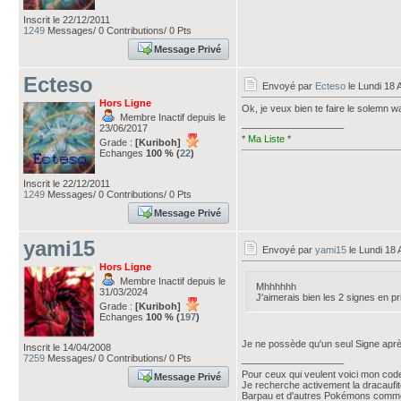
Inscrit le 22/12/2011
1249
Messages/ 0 Contributions/ 0 Pts
Message Privé
Ecteso
Envoyé par
Ecteso
le Lundi 18 
Hors Ligne
Ok, je veux bien te faire le solemn w
Membre Inactif depuis le
___________________
23/06/2017
*
Ma Liste
*
Grade :
[Kuriboh]
Echanges
100 % (
22
)
Inscrit le 22/12/2011
1249
Messages/ 0 Contributions/ 0 Pts
Message Privé
yami15
Envoyé par
yami15
le Lundi 18 
Hors Ligne
Membre Inactif depuis le
Mhhhhhh
31/03/2024
J'aimerais bien les 2 signes en p
Grade :
[Kuriboh]
Echanges
100 % (
197
)
Je ne possède qu'un seul Signe aprè
Inscrit le 14/04/2008
7259
Messages/ 0 Contributions/ 0 Pts
___________________
Pour ceux qui veulent voici mon cod
Message Privé
Je recherche activement la dracaufit
Barpau et d'autres Pokémons comme 