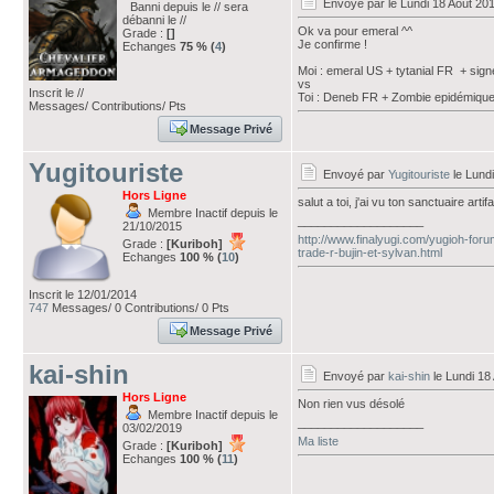
Envoyé par
le Lundi 18 Août 20
Banni depuis le // sera
débanni le //
Ok va pour emeral ^^
Grade :
[]
Je confirme !
Echanges
75 % (
4
)
Moi : emeral US + tytanial FR + sig
vs
Inscrit le //
Toi : Deneb FR + Zombie epidémique
Messages/ Contributions/ Pts
Message Privé
Yugitouriste
Envoyé par
Yugitouriste
le Lundi
Hors Ligne
salut a toi, j'ai vu ton sanctuaire art
Membre Inactif depuis le
___________________
21/10/2015
http://www.finalyugi.com/yugioh-fo
Grade :
[Kuriboh]
trade-r-bujin-et-sylvan.html
Echanges
100 % (
10
)
Inscrit le 12/01/2014
747
Messages/ 0 Contributions/ 0 Pts
Message Privé
kai-shin
Envoyé par
kai-shin
le Lundi 18
Hors Ligne
Non rien vus désolé
Membre Inactif depuis le
___________________
03/02/2019
Ma liste
Grade :
[Kuriboh]
Echanges
100 % (
11
)