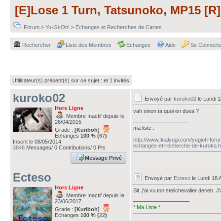
[E]Lose 1 Turn, Tatsunoko, MP15 [R]
Forum
>
Yu-Gi-Oh!
>
Échanges et Recherches de Cartes
Rechercher
Liste des Membres
Echanges
Aide
Se Connecte
Utilisateur(s) présent(s) sur ce sujet :
et 1 invités
kuroko02
Envoyé par
kuroko02
le Lundi 1
Hors Ligne
vah sinon ta quoi en duea ?
Membre Inactif depuis le
___________________
26/04/2015
ma liste :
Grade :
[Kuriboh]
Echanges
100 % (
67
)
http://www.finalyugi.com/yugioh-for
Inscrit le 08/05/2014
echanges-et-recherche-de-kuroko.h
3848
Messages/ 0 Contributions/ 0 Pts
Message Privé
Ecteso
Envoyé par
Ecteso
le Lundi 18 
Hors Ligne
Slt, j'ai vu ton stellchevalier deneb.
Membre Inactif depuis le
___________________
23/06/2017
*
Ma Liste
*
Grade :
[Kuriboh]
Echanges
100 % (
22
)