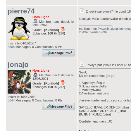
pierre74
Envoyé par
pierre74
le Lundi 18
Hors Ligne
salut jais vu le satellchvalier deneb 
Membre Inactif depuis le
___________________
29/10/2020
ma liste:
http://www.finalyugi.com/yu
Grade :
[Kuriboh]
20494.html#679796
Echanges
100 % (
230
)
Inscrit le 04/11/2007
5808
Messages/ 0 Contributions/ 0 Pts
Message Privé
jonajo
Envoyé par
jonajo
le Lundi 18 A
Hors Ligne
Salut,
Membre Inactif depuis le
De tes recherches j'ai ça:
12/05/2021
1 Signe hystérique
Grade :
[Kuriboh]
3 Illusionniste d'effet
Echanges
100 % (
247
)
1 Mont sylvania
2 Avertissement divin
Inscrit le 16/02/2010
8644
Messages/ 0 Contributions/ 0 Pts
J'ai éventuellement vu ceci sur ta list
Message Privé
SATELLCHEVALIER DENEB (ultra)
SANCTUAIRE ARTEFACT (ultra)
BUJIN HIRUME (ultra)
Cordialement, merci:JO.
___________________