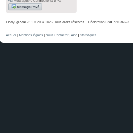
743
Messages/ 0 Contributions/ 0 Pts
Message Privé
Finalyugi.com v3.1 © 2004-2026. Tous droits réservés. - Déclaration CNIL n°1036623
Accueil
|
Mentions légales
|
Nous Contacter
|
Aide
|
Statistiques