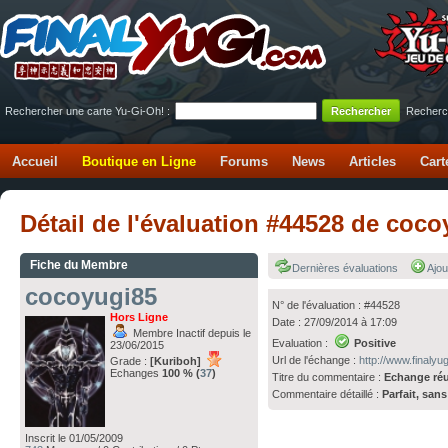
Rechercher une carte Yu-Gi-Oh! :
Recherc
Accueil
Boutique en Ligne
Forums
News
Articles
Cart
Détail de l'évaluation #44528 de coc
Fiche du Membre
Dernières évaluations
Ajou
cocoyugi85
N° de l'évaluation : #44528
Hors Ligne
Date : 27/09/2014 à 17:09
Membre Inactif depuis le
Evaluation :
Positive
23/06/2015
Url de l'échange :
http://www.finaly
Grade :
[Kuriboh]
Echanges
100 % (
37
)
Titre du commentaire :
Echange ré
Commentaire détaillé :
Parfait, san
Inscrit le 01/05/2009