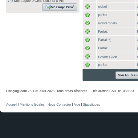
743
Messages/ 0 Contributions/ 0 Pts
nickel
Message Privé
parfait
nickel rapido
Parfait
Parfait =)
Parfait !
soigné super
parfait
Voir toutes 
Finalyugi.com v3.1 © 2004-2026. Tous droits réservés. - Déclaration CNIL n°1036623
Accueil
|
Mentions légales
|
Nous Contacter
|
Aide
|
Statistiques