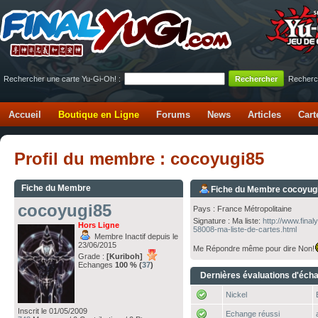
Rechercher une carte Yu-Gi-Oh! :
Recherc
Accueil
Boutique en Ligne
Forums
News
Articles
Cart
Profil du membre : cocoyugi85
Fiche du Membre
Fiche du Membre cocoyug
cocoyugi85
Pays : France Métropolitaine
Signature : Ma liste:
http://www.fina
Hors Ligne
58008-ma-liste-de-cartes.html
Membre Inactif depuis le
23/06/2015
Me Répondre même pour dire Non!
Grade :
[Kuriboh]
Echanges
100 % (
37
)
Dernières évaluations d'éch
Nickel
Inscrit le 01/05/2009
Echange réussi