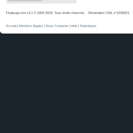
Finalyugi.com v3.1 © 2004-2026. Tous droits réservés. - Déclaration CNIL n°1036623
Accueil
|
Mentions légales
|
Nous Contacter
|
Aide
|
Statistiques