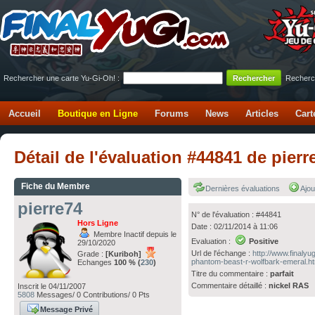
Rechercher une carte Yu-Gi-Oh! :
Recherc
Accueil
Boutique en Ligne
Forums
News
Articles
Cart
Détail de l'évaluation #44841 de pie
Fiche du Membre
Dernières évaluations
Ajou
pierre74
N° de l'évaluation : #44841
Hors Ligne
Date : 02/11/2014 à 11:06
Membre Inactif depuis le
Evaluation :
Positive
29/10/2020
Url de l'échange :
http://www.finaly
Grade :
[Kuriboh]
phantom-beast-r-wolfbark-emeral.h
Echanges
100 % (
230
)
Titre du commentaire :
parfait
Commentaire détaillé :
nickel RAS
Inscrit le 04/11/2007
5808
Messages/ 0 Contributions/ 0 Pts
Message Privé