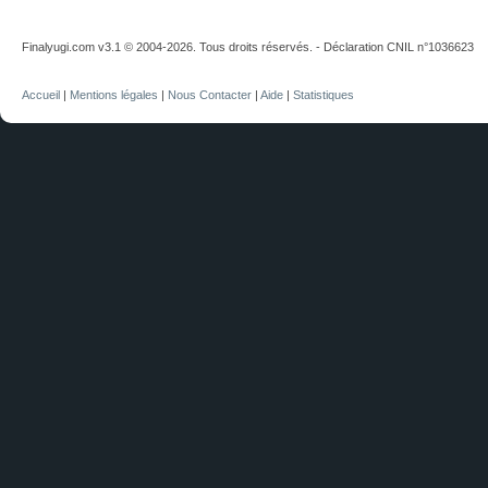
Finalyugi.com v3.1 © 2004-2026. Tous droits réservés. - Déclaration CNIL n°1036623
Accueil
|
Mentions légales
|
Nous Contacter
|
Aide
|
Statistiques