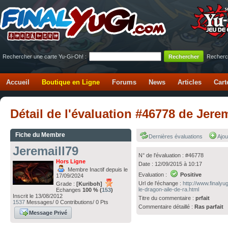
Rechercher une carte Yu-Gi-Oh! :
Recherc
Accueil
Boutique en Ligne
Forums
News
Articles
Cart
Détail de l'évaluation #46778 de Jere
Fiche du Membre
Dernières évaluations
Ajou
Jeremaill79
N° de l'évaluation : #46778
Hors Ligne
Date : 12/09/2015 à 10:17
Membre Inactif depuis le
Evaluation :
Positive
17/09/2024
Url de l'échange :
http://www.finaly
Grade :
[Kuriboh]
le-dragon-aile-de-ra.html
Echanges
100 % (
153
)
Inscrit le 13/08/2012
Titre du commentaire :
prfait
1537
Messages/ 0 Contributions/ 0 Pts
Commentaire détaillé :
Ras parfait
Message Privé