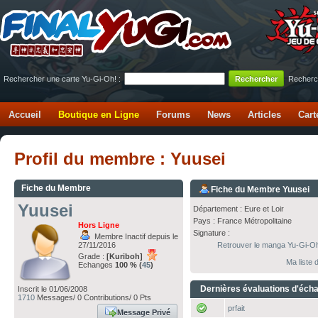
Rechercher une carte Yu-Gi-Oh! :
Recherc
Accueil
Boutique en Ligne
Forums
News
Articles
Cart
Profil du membre : Yuusei
Fiche du Membre
Fiche du Membre Yuusei
Yuusei
Département : Eure et Loir
Pays : France Métropolitaine
Hors Ligne
Signature :
Membre Inactif depuis le
27/11/2016
Retrouver le manga Yu-Gi-Oh! 
Grade :
[Kuriboh]
Ma liste
Echanges
100 % (
45
)
Dernières évaluations d'éch
Inscrit le 01/06/2008
1710
Messages/ 0 Contributions/ 0 Pts
prfait
Message Privé