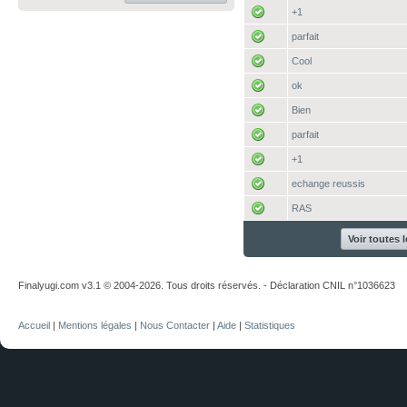
+1
parfait
Cool
ok
Bien
parfait
+1
echange reussis
RAS
Voir toutes 
Finalyugi.com v3.1 © 2004-2026. Tous droits réservés. - Déclaration CNIL n°1036623
Accueil
|
Mentions légales
|
Nous Contacter
|
Aide
|
Statistiques