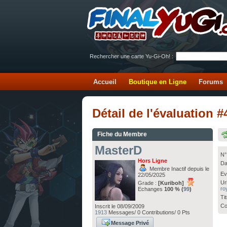
Rechercher une carte Yu-Gi-Oh! :
Accueil
Boutique en Ligne
Forums
Détail de l'évaluation
Fiche du Membre
MasterD
N°
Hors Ligne
Da
Membre Inactif depuis le
Ev
22/05/2025
Ur
Grade :
[Kuriboh]
ro
Echanges
100 % (
99
)
Ti
Co
Inscrit le 08/09/2009
1913
Messages/ 0 Contributions/ 0 Pts
Message Privé