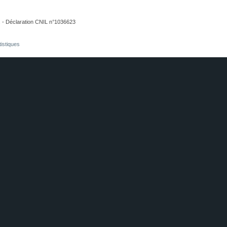
. - Déclaration CNIL n°1036623
tistiques