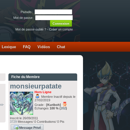
Pseudo :
Mot de passe :
Mot de passe oublié ?
-
Créer un compte
Lexique
FAQ
Vidéos
Chat
Fiche du Membre
monsieurpatate
Hors Ligne
Membre Inactif depuis le
27/02/2019
ko-
Grade :
[Kuriboh]
Echanges
100 % (
202
)
Inscrit le 26/09/2011
3729
Messages/ 0 Contributions/ 0 Pts
Message Privé