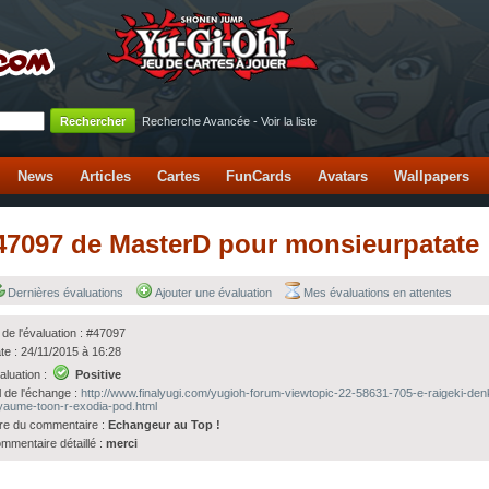
Recherche Avancée
-
Voir la liste
News
Articles
Cartes
FunCards
Avatars
Wallpapers
 #47097 de MasterD pour monsieurpatate
Dernières évaluations
Ajouter une évaluation
Mes évaluations en attentes
 de l'évaluation : #47097
te : 24/11/2015 à 16:28
aluation :
Positive
l de l'échange :
http://www.finalyugi.com/yugioh-forum-viewtopic-22-58631-705-e-raigeki-den
yaume-toon-r-exodia-pod.html
tre du commentaire :
Echangeur au Top !
mmentaire détaillé :
merci