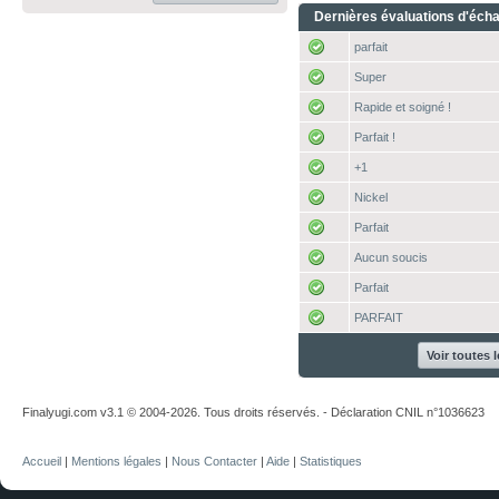
Dernières évaluations d'éch
parfait
Super
Rapide et soigné !
Parfait !
+1
Nickel
Parfait
Aucun soucis
Parfait
PARFAIT
Voir toutes 
Finalyugi.com v3.1 © 2004-2026. Tous droits réservés. - Déclaration CNIL n°1036623
Accueil
|
Mentions légales
|
Nous Contacter
|
Aide
|
Statistiques