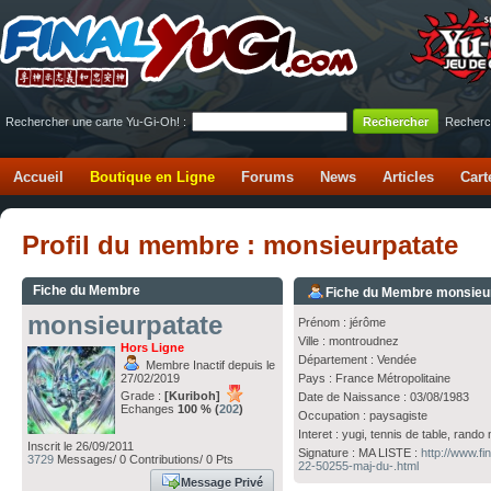
Rechercher une carte Yu-Gi-Oh! :
Recherc
Accueil
Boutique en Ligne
Forums
News
Articles
Cart
Profil du membre : monsieurpatate
Fiche du Membre
Fiche du Membre monsieu
monsieurpatate
Prénom : jérôme
Ville : montroudnez
Hors Ligne
Département : Vendée
Membre Inactif depuis le
27/02/2019
Pays : France Métropolitaine
Grade :
[Kuriboh]
Date de Naissance : 03/08/1983
Echanges
100 % (
202
)
Occupation : paysagiste
Interet : yugi, tennis de table, rand
Inscrit le 26/09/2011
Signature : MA LISTE :
http://www.f
3729
Messages/ 0 Contributions/ 0 Pts
22-50255-maj-du-.html
Message Privé