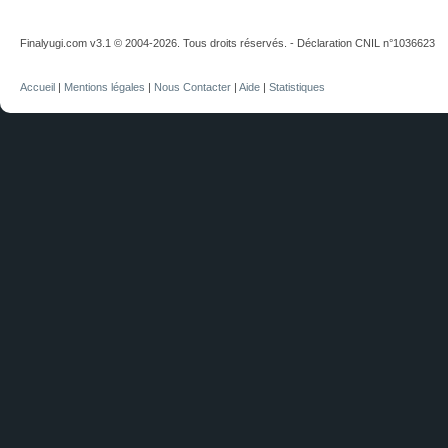
Finalyugi.com v3.1 © 2004-2026. Tous droits réservés. - Déclaration CNIL n°1036623
Accueil
|
Mentions légales
|
Nous Contacter
|
Aide
|
Statistiques