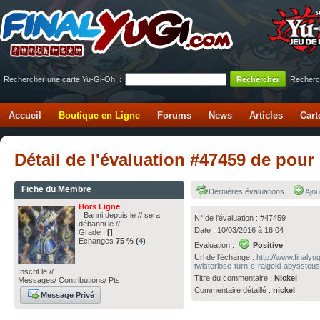
Rechercher une carte Yu-Gi-Oh! :
Recherc
Accueil
Boutique en Ligne
Forums
News
Articles
Cart
Détail de l'évaluation #47459 de p
Fiche du Membre
Dernières évaluations
Ajou
Hors Ligne
Banni depuis le // sera
N° de l'évaluation : #47459
débanni le //
Date : 10/03/2016 à 16:04
Grade :
[]
Echanges
75 % (
4
)
Evaluation :
Positive
Url de l'échange :
http://www.finaly
twisterlose-turn-e-raigeki-abyssteus
Inscrit le //
Titre du commentaire :
Nickel
Messages/ Contributions/ Pts
Commentaire détaillé :
nickel
Message Privé