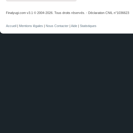
Finalyugi.com v3.1 © 2004-2026. Tous droits réservés. - Déclaration CNIL n°1036623
Accueil
|
Mentions légales
|
Nous Contacter
|
Aide
|
Statistiques