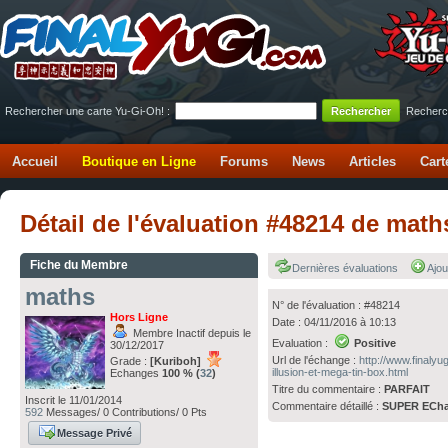
Rechercher une carte Yu-Gi-Oh! :
Recherc
Accueil
Boutique en Ligne
Forums
News
Articles
Cart
Détail de l'évaluation #48214 de mat
Fiche du Membre
Dernières évaluations
Ajou
maths
N° de l'évaluation : #48214
Hors Ligne
Date : 04/11/2016 à 10:13
Membre Inactif depuis le
Evaluation :
Positive
30/12/2017
Url de l'échange :
http://www.finaly
Grade :
[Kuriboh]
illusion-et-mega-tin-box.html
Echanges
100 % (
32
)
Titre du commentaire :
PARFAIT
Inscrit le 11/01/2014
Commentaire détaillé :
SUPER ECh
592
Messages/ 0 Contributions/ 0 Pts
Message Privé