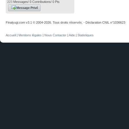
223
Messages/ 0 Contributions/ 0 Pts
Message Privé
Finalyugi.com v3.1 © 2004-2026. Tous droits réservés. - Déclaration CNIL n°1036623
Accueil
|
Mentions légales
|
Nous Contacter
|
Aide
|
Statistiques