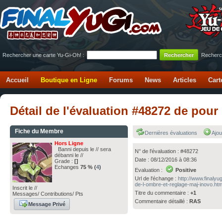
Rechercher une carte Yu-Gi-Oh! :
Recherc
Accueil
Boutique en Ligne
Forums
News
Articles
Cart
Détail de l'évaluation #48272 de pou
Fiche du Membre
Dernières évaluations
Ajou
Hors Ligne
Banni depuis le // sera
N° de l'évaluation : #48272
débanni le //
Date : 08/12/2016 à 08:36
Grade :
[]
Echanges
75 % (
4
)
Evaluation :
Positive
Url de l'échange :
http://www.finaly
de-l-ombre-et-reglage-maj-inovo.htm
Inscrit le //
Titre du commentaire :
+1
Messages/ Contributions/ Pts
Commentaire détaillé :
RAS
Message Privé