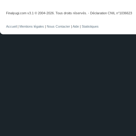
Finalyugi.com v3.1 © 2004-2026. Tous droits réservés. - Déclaration CNIL n°1036623
Accueil
|
Mentions légales
|
Nous Contacter
|
Aide
|
Statistiques