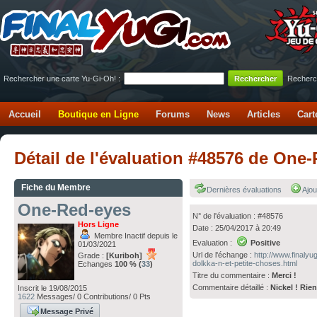
Rechercher une carte Yu-Gi-Oh! :
Recherc
Accueil
Boutique en Ligne
Forums
News
Articles
Cart
Détail de l'évaluation #48576 de One
Fiche du Membre
Dernières évaluations
Ajou
One-Red-eyes
N° de l'évaluation : #48576
Hors Ligne
Date : 25/04/2017 à 20:49
Membre Inactif depuis le
Evaluation :
Positive
01/03/2021
Url de l'échange :
http://www.finaly
Grade :
[Kuriboh]
dolkka-n-et-petite-choses.html
Echanges
100 % (
33
)
Titre du commentaire :
Merci !
Commentaire détaillé :
Nickel ! Rie
Inscrit le 19/08/2015
1622
Messages/ 0 Contributions/ 0 Pts
Message Privé