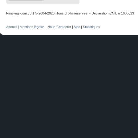
Finalyugi.com v3.1 © 2004-2026. Tous droits réservés. - Déclaration CNIL n°1036623
Accueil
|
Mentions légales
|
Nous Contacter
|
Aide
|
Statistiques