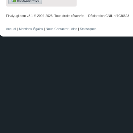
Message Privé
Finalyugi.com v3.1 © 2004-2026. Tous droits réservés. - Déclaration CNIL n°1036623
Accueil
|
Mentions légales
|
Nous Contacter
|
Aide
|
Statistiques