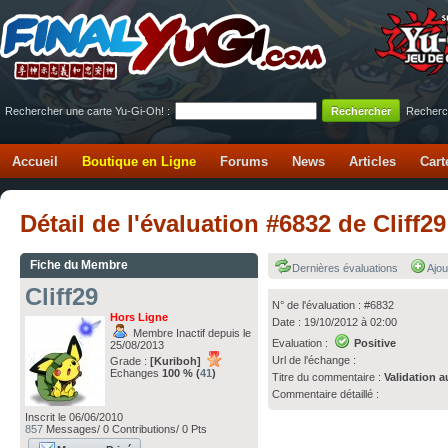
Rechercher une carte Yu-Gi-Oh! :
Recherc
Accueil
Boutique en Ligne
Forums
News
Articles
Cart
Détail de l'évaluation #6832 de Cliff29
Fiche du Membre
Dernières évaluations
Ajou
Cliff29
N° de l'évaluation : #6832
Hors Ligne
Date : 19/10/2012 à 02:00
Membre Inactif depuis le
Evaluation :
Positive
25/08/2013
Url de l'échange :
Grade :
[Kuriboh]
Echanges
100 % (
41
)
Titre du commentaire :
Validation a
Commentaire détaillé :
Inscrit le 06/06/2010
857
Messages/ 0 Contributions/ 0 Pts