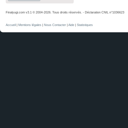
Finalyugi.com v3.1 © 2004-2026. Tous droits réservés. - Déclaration CNIL n°1036623
Accueil
|
Mentions légales
|
Nous Contacter
|
Aide
|
Statistiques