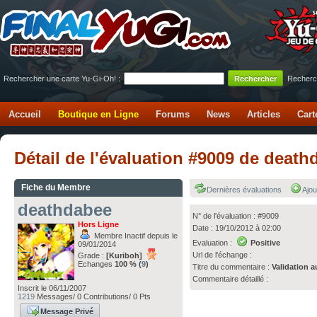
Rechercher une carte Yu-Gi-Oh! :
Recherc
Accueil
Boutique en Ligne
Forums
News
Articles
Cart
Détail de l'évaluation #9009 de deat
Fiche du Membre
Dernières évaluations
Ajou
deathdabee
N° de l'évaluation : #9009
Hors Ligne
Date : 19/10/2012 à 02:00
Membre Inactif depuis le
Evaluation :
Positive
09/01/2014
Url de l'échange :
Grade :
[Kuriboh]
Echanges
100 % (
9
)
Titre du commentaire :
Validation a
Commentaire détaillé :
Inscrit le 06/11/2007
1219
Messages/ 0 Contributions/ 0 Pts
Message Privé