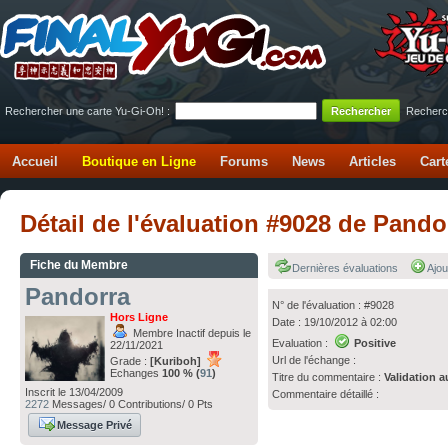
Rechercher une carte Yu-Gi-Oh! :
Recherc
Accueil
Boutique en Ligne
Forums
News
Articles
Cart
Détail de l'évaluation #9028 de Pand
Fiche du Membre
Dernières évaluations
Ajou
Pandorra
N° de l'évaluation : #9028
Hors Ligne
Date : 19/10/2012 à 02:00
Membre Inactif depuis le
Evaluation :
Positive
22/11/2021
Url de l'échange :
Grade :
[Kuriboh]
Echanges
100 % (
91
)
Titre du commentaire :
Validation a
Inscrit le 13/04/2009
Commentaire détaillé :
2272
Messages/ 0 Contributions/ 0 Pts
Message Privé