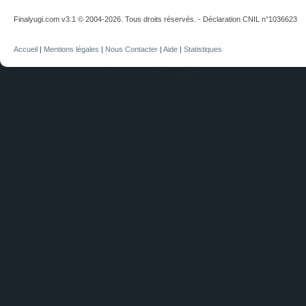
Finalyugi.com v3.1 © 2004-2026. Tous droits réservés. - Déclaration CNIL n°1036623
Accueil
|
Mentions légales
|
Nous Contacter
|
Aide
|
Statistiques