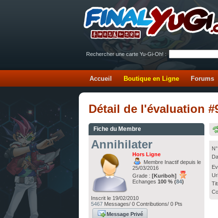
Rechercher une carte Yu-Gi-Oh! :
Accueil
Boutique en Ligne
Forums
Détail de l'évaluation 
Fiche du Membre
Annihilater
N°
Hors Ligne
Da
Membre Inactif depuis le
Ev
25/03/2016
Ur
Grade :
[Kuriboh]
Echanges
100 % (
84
)
Ti
Co
Inscrit le 19/02/2010
5467
Messages/ 0 Contributions/ 0 Pts
Message Privé