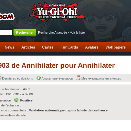
Recherche Avancée
-
Voir la liste
News
Articles
Cartes
FunCards
Avatars
Wallpapers
#903 de Annihilater pour Annihilater
Dernières évaluations
Ajouter une évaluation
Mes évaluations en attentes
 de l'évaluation : #903
te : 19/10/2012 à 02:00
aluation :
Positive
l de l'échange :
tre du commentaire :
Validation automatique depuis la liste de confiance
mmentaire détaillé :