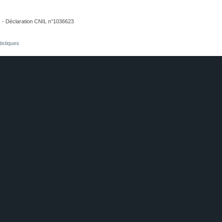
. - Déclaration CNIL n°1036623
tistiques