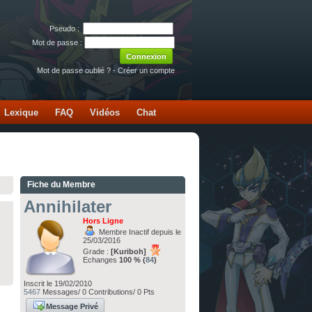
Pseudo :
Mot de passe :
Mot de passe oublié ?
-
Créer un compte
Lexique
FAQ
Vidéos
Chat
Fiche du Membre
Annihilater
Hors Ligne
Membre Inactif depuis le
25/03/2016
Grade :
[Kuriboh]
Echanges
100 % (
84
)
Inscrit le 19/02/2010
5467
Messages/ 0 Contributions/ 0 Pts
Message Privé