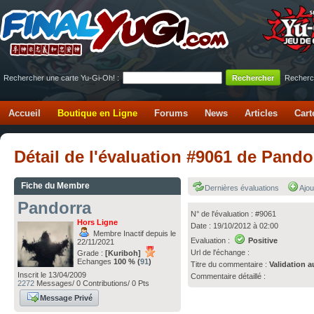
Rechercher une carte Yu-Gi-Oh! :
Recherc
Accueil
Boutique en Ligne
Forums
News
Articles
Cart
Détail de l'évaluation #9061 de Pand
Fiche du Membre
Dernières évaluations
Ajou
Pandorra
N° de l'évaluation : #9061
Hors Ligne
Date : 19/10/2012 à 02:00
Membre Inactif depuis le
Evaluation :
Positive
22/11/2021
Url de l'échange :
Grade :
[Kuriboh]
Echanges
100 % (
91
)
Titre du commentaire :
Validation a
Inscrit le 13/04/2009
Commentaire détaillé :
2272
Messages/ 0 Contributions/ 0 Pts
Message Privé