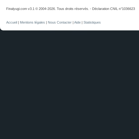
Finalyugi.com v3.1 © 2004-2026. Tous droits réservés. - Déclaration CNIL n°1036623
Accueil
|
Mentions légales
|
Nous Contacter
|
Aide
|
Statistiques