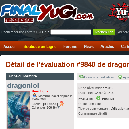
Rechercher une carte Yu-Gi-Oh! :
Recherc
Accueil
Boutique en Ligne
Forums
News
Articles
Cart
Détail de l'évaluation #9840 de drago
Fiche du Membre
Dernières évaluations
Ajou
dragonlol
N° de l'évaluation : #9840
Hors Ligne
Date : 19/10/2012 à 02:00
Membre Inactif depuis le
Evaluation :
Positive
12/09/2018
Url de l'échange :
Grade :
[Kuriboh]
Echanges
100 % (
7
)
Titre du commentaire :
Validation a
Commentaire détaillé :