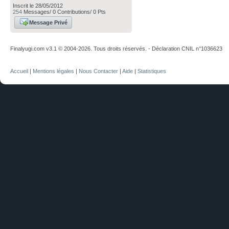
Inscrit le 28/05/2012
254
Messages/ 0 Contributions/ 0 Pts
Message Privé
Finalyugi.com v3.1 © 2004-2026. Tous droits réservés. - Déclaration CNIL n°1036623
Accueil
|
Mentions légales
|
Nous Contacter
|
Aide
|
Statistiques