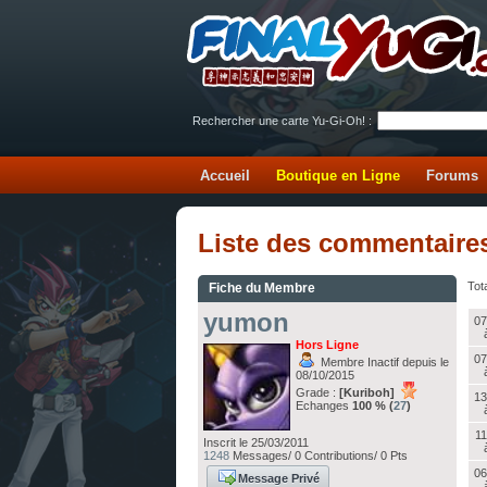
Rechercher une carte Yu-Gi-Oh! :
Accueil
Boutique en Ligne
Forums
Liste des commentaire
Tota
Fiche du Membre
yumon
07
Hors Ligne
07
Membre Inactif depuis le
08/10/2015
Grade :
[Kuriboh]
13
Echanges
100 % (
27
)
11
Inscrit le 25/03/2011
1248
Messages/ 0 Contributions/ 0 Pts
06
Message Privé