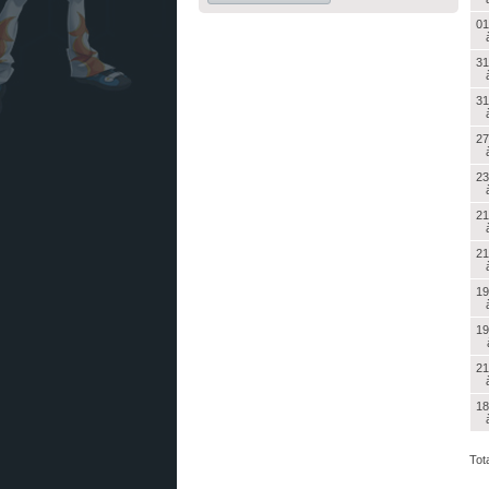
01
31
31
27
23
21
21
19
19
21
18
Tota