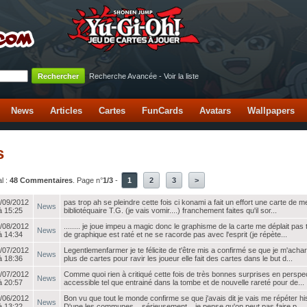
Recherche Avancée
-
Voir la liste
News
Articles
Cartes
FunCards
Avatars
Wallpapers
s
l :
48 Commentaires
. Page n°
1/3
-
1
2
3
>
/09/2012
pas trop ah se pleindre cette fois ci konami a fait un effort une carte de 
News
à 15:25
bibliotéquaire T.G. (je vais vomir....) franchement faites qu'il sor...
/08/2012
........ je joue impeu a magic donc le graphisme de la carte me déplait pa
News
à 14:34
de graphique est raté et ne se racorde pas avec l'esprit (je répète...
/07/2012
Legentlemenfarmer je te félicite de t'être mis a confirmé se que je m'acha
News
à 18:36
plus de cartes pour ravir les joueur elle fait des cartes dans le but d...
/07/2012
Comme quoi rien à critiqué cette fois de très bonnes surprises en perspe
News
à 20:57
accessible tel que entrainé dans la tombe et de nouvelle rareté pour de...
/06/2012
Bon vu que tout le monde confirme se que j'avais dit je vais me répéter h
News
à 13:22
D'une les communes... sérieusement... je pense qu'on peut pas faire p...