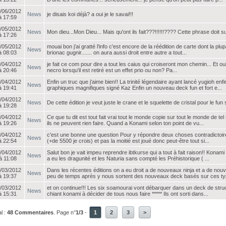
/06/2012
News
je disais koi déjà? a oui je le savai!!!
à 17:59
/05/2012
News
Mon dieu...Mon Dieu... Mais qu'ont ils fait???!!!!!!???? Cette phrase doit
à 17:26
/05/2012
mouai bon j'ai gratté l'info c'est encore de la réédition de carte dont la plu
News
à 08:03
brionac gugnir....... on aura aussi droit entre autre a tout...
/04/2012
je fait ce com pour dire a tout les caius qui croiseront mon chemin... Et oui f
News
à 20:46
necro lorsqu'il est retiré est un effet prio ou non? Pa...
/04/2012
Enfin un truc que j'aime bien!! La trinité légendaire ayant lancé yugioh en
News
à 19:41
graphiques magnifiques signé Kaz Enfin un nouveau deck fun et fort e...
/04/2012
News
De cette édition je veut juste le crane et le squelette de cristal pour le fun
à 19:28
/04/2012
Ce que tu dit est tout fait vrai tout le monde copie sur tout le monde de te
News
à 19:26
ils ne peuvent rien faire. Quand a Konami selon ton point de vu...
/04/2012
c'est une bonne une question Pour y répondre deux choses contradictoire
News
à 22:54
(+de 5500 je crois) et pas la moitié est joué donc peut-être tout si...
/04/2012
Salut bon je vait impeu reprendre ibtkurse qui a tout à fait raison!! Kon
News
à 11:08
a eu les dragunité et les Naturia sans compté les Préhistorique ( ...
/03/2012
Dans les récentes éditions on a eu droit a de nouveaux ninja et a de no
News
à 19:37
peu de temps après y nous sortent des nouveaux deck basés sur ces typ
/03/2012
et on continue!!! Les six soamourai vont débarquer dans un deck de struct
News
à 15:31
chiant konami à décider de tous nous faire ***** Ils ont sorti dans...
l :
48 Commentaires
. Page n°
1/3
-
1
2
3
>