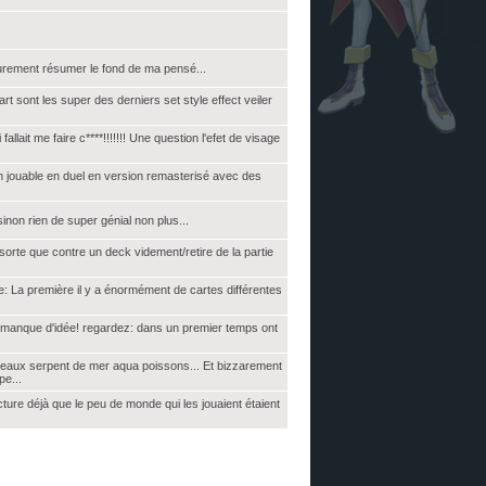
 surement résumer le fond de ma pensé...
part sont les super des derniers set style effect veiler
allait me faire c****!!!!!!! Une question l'efet de visage
fin jouable en duel en version remasterisé avec des
 sinon rien de super génial non plus...
l sorte que contre un deck videment/retire de la partie
: La première il y a énormément de cartes différentes
ami manque d'idée! regardez: dans un premier temps ont
uveaux serpent de mer aqua poissons... Et bizzarement
e...
ure déjà que le peu de monde qui les jouaient étaient