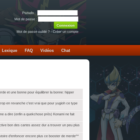
Pseudo :
Mot de passe :
Mot de passe oublié ?
-
Créer un compte
Lexique
FAQ
Vidéos
Chat
merde et une bonne pour équilibrer la bonne: hipper
s trop en revanche c'est vrai que pour yugioh ce type
rne a dire (enfin a quekchose près) Konami ne fait
ctive bon des cartes assez dur a trouver un peu plus
istoire d'enfoncer encore plus ce booster de merde^^