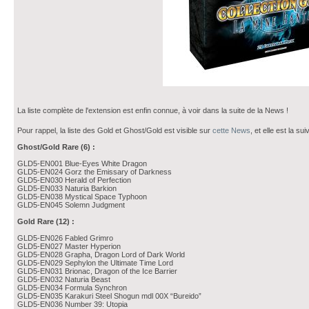
La liste complète de l'extension est enfin connue, à voir dans la suite de la News !
Pour rappel, la liste des Gold et Ghost/Gold est visible sur
cette News
, et elle est la sui
Ghost/Gold Rare (6) :
GLD5-EN001 Blue-Eyes White Dragon
GLD5-EN024 Gorz the Emissary of Darkness
GLD5-EN030 Herald of Perfection
GLD5-EN033 Naturia Barkion
GLD5-EN038 Mystical Space Typhoon
GLD5-EN045 Solemn Judgment
Gold Rare (12) :
GLD5-EN026 Fabled Grimro
GLD5-EN027 Master Hyperion
GLD5-EN028 Grapha, Dragon Lord of Dark World
GLD5-EN029 Sephylon the Ultimate Time Lord
GLD5-EN031 Brionac, Dragon of the Ice Barrier
GLD5-EN032 Naturia Beast
GLD5-EN034 Formula Synchron
GLD5-EN035 Karakuri Steel Shogun mdl 00X “Bureido”
GLD5-EN036 Number 39: Utopia