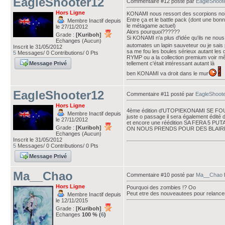
EagleShooter12
Commentaire #12 posté par
EagleShoot
Hors Ligne
KONAMI nous ressort des scorpions noir
Entre ça et le battle pack (dont une bonn
Membre Inactif depuis
le métagame actuel)
le 27/11/2012
Alors pourquoi??????
Grade :
[Kuriboh]
Si KONAMI n'a plus d'idée qu'ils ne nous
Echanges (Aucun)
automates un lapin sauveteur ou je sais
Inscrit le 31/05/2012
sa me fou les boules sérieux autant les
5
Messages/ 0 Contributions/ 0 Pts
RYMP ou a la collection premium voir m
Message Privé
tellement c'était intéressant autant là
ben KONAMI va droit dans le mur
EagleShooter12
Commentaire #11 posté par
EagleShoot
Hors Ligne
4ème édition d'UTOPIEKONAMI SE 
Membre Inactif depuis
juste o passage il sera également édité d
le 27/11/2012
et encore une réédition SA FERA 5 PUT
Grade :
[Kuriboh]
ON NOUS PRENDS POUR DES BLAIRE
Echanges (Aucun)
Inscrit le 31/05/2012
5
Messages/ 0 Contributions/ 0 Pts
Message Privé
Ma__Chao
Commentaire #10 posté par
Ma__Chao
Hors Ligne
Pourquoi des zombies !? Oo
Peut etre des nouveautees pour relancer 
Membre Inactif depuis
le 12/11/2015
Grade :
[Kuriboh]
Echanges
100 % (
6
)