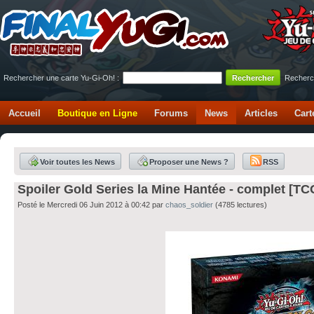
Rechercher une carte Yu-Gi-Oh! :
Recherc
Accueil
Boutique en Ligne
Forums
News
Articles
Cart
Voir toutes les News
Proposer une News ?
RSS
Spoiler Gold Series la Mine Hantée - complet [TC
Posté le Mercredi 06 Juin 2012 à 00:42 par
chaos_soldier
(4785 lectures)