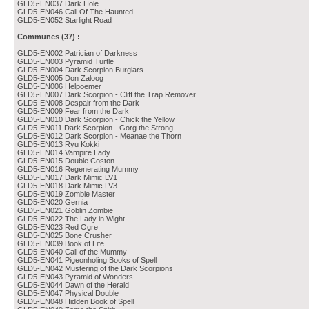
GLD5-EN037 Dark Hole
GLD5-EN046 Call Of The Haunted
GLD5-EN052 Starlight Road
Communes (37) :
GLD5-EN002 Patrician of Darkness
GLD5-EN003 Pyramid Turtle
GLD5-EN004 Dark Scorpion Burglars
GLD5-EN005 Don Zaloog
GLD5-EN006 Helpoemer
GLD5-EN007 Dark Scorpion - Cliff the Trap Remover
GLD5-EN008 Despair from the Dark
GLD5-EN009 Fear from the Dark
GLD5-EN010 Dark Scorpion - Chick the Yellow
GLD5-EN011 Dark Scorpion - Gorg the Strong
GLD5-EN012 Dark Scorpion - Meanae the Thorn
GLD5-EN013 Ryu Kokki
GLD5-EN014 Vampire Lady
GLD5-EN015 Double Coston
GLD5-EN016 Regenerating Mummy
GLD5-EN017 Dark Mimic LV1
GLD5-EN018 Dark Mimic LV3
GLD5-EN019 Zombie Master
GLD5-EN020 Gernia
GLD5-EN021 Goblin Zombie
GLD5-EN022 The Lady in Wight
GLD5-EN023 Red Ogre
GLD5-EN025 Bone Crusher
GLD5-EN039 Book of Life
GLD5-EN040 Call of the Mummy
GLD5-EN041 Pigeonholing Books of Spell
GLD5-EN042 Mustering of the Dark Scorpions
GLD5-EN043 Pyramid of Wonders
GLD5-EN044 Dawn of the Herald
GLD5-EN047 Physical Double
GLD5-EN048 Hidden Book of Spell