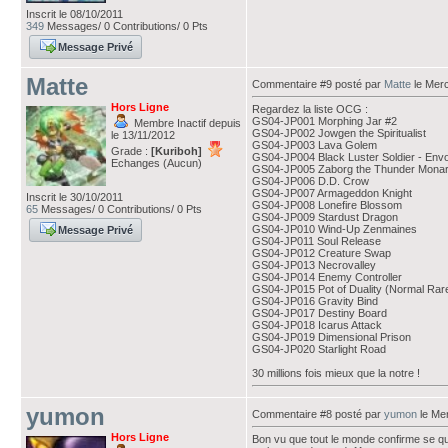
Inscrit le 08/10/2011
349
Messages/ 0 Contributions/ 0 Pts
Message Privé
Matte
Commentaire #9 posté par
Matte
le Merc
Hors Ligne
Regardez la liste OCG :
GS04-JP001 Morphing Jar #2
Membre Inactif depuis
GS04-JP002 Jowgen the Spiritualist
le 13/11/2012
GS04-JP003 Lava Golem
Grade :
[Kuriboh]
GS04-JP004 Black Luster Soldier - Envo
Echanges (Aucun)
GS04-JP005 Zaborg the Thunder Mona
GS04-JP006 D.D. Crow
GS04-JP007 Armageddon Knight
Inscrit le 30/10/2011
GS04-JP008 Lonefire Blossom
65
Messages/ 0 Contributions/ 0 Pts
GS04-JP009 Stardust Dragon
GS04-JP010 Wind-Up Zenmaines
Message Privé
GS04-JP011 Soul Release
GS04-JP012 Creature Swap
GS04-JP013 Necrovalley
GS04-JP014 Enemy Controller
GS04-JP015 Pot of Duality (Normal Rar
GS04-JP016 Gravity Bind
GS04-JP017 Destiny Board
GS04-JP018 Icarus Attack
GS04-JP019 Dimensional Prison
GS04-JP020 Starlight Road
30 millions fois mieux que la notre !
yumon
Commentaire #8 posté par
yumon
le Mer
Hors Ligne
Bon vu que tout le monde confirme se que