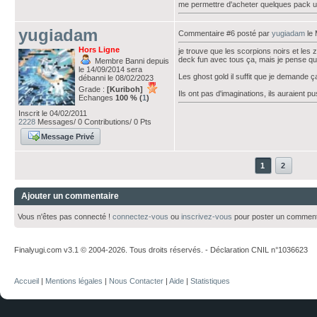
me permettre d'acheter quelques pack u
yugiadam
Commentaire #6 posté par
yugiadam
le 
Hors Ligne
je trouve que les scorpions noirs et les 
deck fun avec tous ça, mais je pense que 
Membre Banni depuis
le 14/09/2014 sera
Les ghost gold il suffit que je demande ça
débanni le 08/02/2023
Grade :
[Kuriboh]
Ils ont pas d'imaginations, ils auraient p
Echanges
100 % (
1
)
Inscrit le 04/02/2011
2228
Messages/ 0 Contributions/ 0 Pts
Message Privé
1
2
Ajouter un commentaire
Vous n'êtes pas connecté !
connectez-vous
ou
inscrivez-vous
pour poster un comment
Finalyugi.com v3.1 © 2004-2026. Tous droits réservés. - Déclaration CNIL n°1036623
Accueil
|
Mentions légales
|
Nous Contacter
|
Aide
|
Statistiques