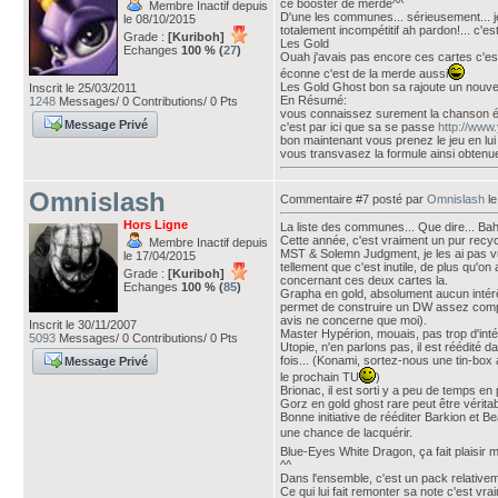
ce booster de merde^^
Membre Inactif depuis
D'une les communes... sérieusement... je
le 08/10/2015
totalement incompétitif ah pardon!... c'est 
Grade :
[Kuriboh]
Les Gold
Echanges
100 % (
27
)
Ouah j'avais pas encore ces cartes c'est 
éconne c'est de la merde aussi
Les Gold Ghost bon sa rajoute un nouvell
Inscrit le 25/03/2011
En Résumé:
1248
Messages/ 0 Contributions/ 0 Pts
vous connaissez surement la chanson épiq
Message Privé
c'est par ici que sa se passe
http://ww
bon maintenant vous prenez le jeu en lu
vous transvasez la formule ainsi obtenu
Omnislash
Commentaire #7 posté par
Omnislash
le
Hors Ligne
La liste des communes... Que dire... Bah
Cette année, c'est vraiment un pur recyc
Membre Inactif depuis
MST & Solemn Judgment, je les ai pas vu
le 17/04/2015
tellement que c'est inutile, de plus qu'on 
Grade :
[Kuriboh]
concernant ces deux cartes la.
Echanges
100 % (
85
)
Grapha en gold, absolument aucun intérêt
permet de construire un DW assez compéti
avis ne concerne que moi).
Inscrit le 30/11/2007
Master Hypérion, mouais, pas trop d'intér
5093
Messages/ 0 Contributions/ 0 Pts
Utopie, n'en parlons pas, il est réédité d
fois... (Konami, sortez-nous une tin-box
Message Privé
le prochain TU
)
Brionac, il est sorti y a peu de temps en p
Gorz en gold ghost rare peut être véritab
Bonne initiative de rééditer Barkion et B
une chance de lacquérir.
Blue-Eyes White Dragon, ça fait plaisir mi
^^
Dans l'ensemble, c'est un pack relativem
Ce qui lui fait remonter sa note c'est vrai