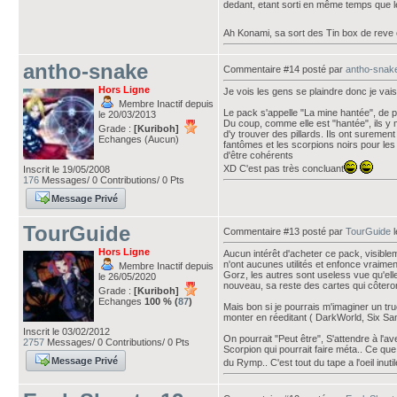
dedant, etant sorti en même temps que 
Ah Konami, sa sort des Tin box de reve 
antho-snake
Commentaire #14 posté par
antho-snak
Hors Ligne
Je vois les gens se plaindre donc je vais 
Membre Inactif depuis
Le pack s'appelle "La mine hantée", de 
le 20/03/2013
Du coup, comme elle est "hantée", ils y 
Grade :
[Kuriboh]
d'y trouver des pillards. Ils ont suremen
Echanges (Aucun)
fantômes et les scorpions noirs pour les p
d'être cohérents
XD C'est pas très concluant
Inscrit le 19/05/2008
176
Messages/ 0 Contributions/ 0 Pts
Message Privé
TourGuide
Commentaire #13 posté par
TourGuide
l
Hors Ligne
Aucun intérêt d'acheter ce pack, visibl
n'ont aucunes utilités et enfonce vraimen
Membre Inactif depuis
Gorz, les autres sont useless vue qu'elle
le 26/05/2020
nouveau, sa reste des cartes qui côteront
Grade :
[Kuriboh]
Echanges
100 % (
87
)
Mais bon si je pourrais m'imaginer un tru
monter en réeditant ( DarkWorld, Six Sa
Inscrit le 03/02/2012
On pourrait "Peut être", S'attendre à l'a
2757
Messages/ 0 Contributions/ 0 Pts
Scorpion qui pourrait faire méta.. Ce que
Message Privé
du Rymp.. C'est tout du tape a l'oeil inutil