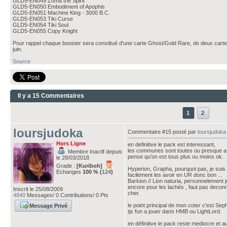
GLD5-EN049 Zoma the Spirit
GLD5-EN050 Embodiment of Apophis
GLD5-EN051 Machine King - 3000 B.C.
GLD5-EN053 Tiki Curse
GLD5-EN054 Tiki Soul
GLD5-EN055 Copy Knight
Pour rappel chaque booster sera constitué d'une carte Ghost/Gold Rare, de deux cart
juin.
Source
Il y a 15 Commentaires
1
2
loursjudoka
Commentaire #15 posté par
loursjudoka
Hors Ligne
en definitive le pack est interessant,
les communes sont toutes ou presque a ch
Membre Inactif depuis
pense qu'on est tous plus ou moins ok.
le 28/03/2018
Grade :
[Kuriboh]
Hyperion, Grapha, pourquoi pas, je suis d
Echanges
100 % (
124
)
facilement les avoir en UR donc bon ...
Barkion // Lion naturia, personnelement j
encore pour les lachés , faut pas deconn
Inscrit le 25/08/2009
cher.
4840
Messages/ 0 Contributions/ 0 Pts
le point principal de mon coter c'est Seph
Message Privé
tjs fun a jouer dans HMB ou LightLord.
en définitive le pack reste mediocre et a