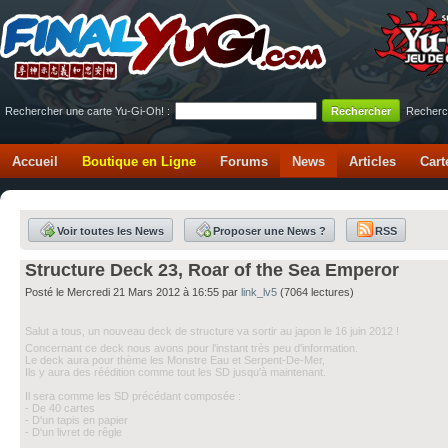
Rechercher une carte Yu-Gi-Oh! :
Recherc
Accueil
Boutique en Ligne
Forums
News
Articles
Cart
Voir toutes les News
Proposer une News ?
RSS
Structure Deck 23, Roar of the Sea Emperor
Posté le Mercredi 21 Mars 2012 à 16:55 par
link_lv5
(7064 lectures)
Salut a tous, un nouveau deck de structure va sortir au japon le 16 juin 2012 !
Concernant ce deck nous avons pour l'instant très peu d'information.
Le deck aura pour thème les Monstre Eau et Serpent-De-Mer,
Ils y aura des réédition comme tout les SD jusqu'à maintenant.
Il sera comme les SD précédant composée :
- De 40 cartes
- D'un tapis en papier
- D'un livret de rêgle