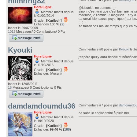
mimring82
Commentaire #9 posté par
mimring82
l
Hors Ligne
@kiouoki : no coment -_-
sinon, c'est vrai que c'est bien même s
Membre Inactif depuis
machine, 2 zombie, 2 magicien... et y a
le 01/02/2014
sa serait bien aussi psychique ( car bea
Grade :
[Kuriboh]
!!! ).
Echanges
100 % (
2
)
sa faisait pas mal de temps que y en av
Inscrit le 29/07/2009
1012
Messages/ 0 Contributions/ 0 Pts
Message Privé
Kyouki
Commentaire #8 posté par
Kyouki
le Je
Hors Ligne
j'espère qu'il y aura dédale et néodéda
Membre Inactif depuis
le 11/10/2016
Grade :
[Kuriboh]
Echanges (Aucun)
Inscrit le 12/06/2011
18
Messages/ 0 Contributions/ 0 Pts
Message Privé
damdamdoumdu36
Commentaire #7 posté par
damdamdo
Hors Ligne
ca sans le coelacanthe à plein nez
Membre Inactif depuis
le 19/10/2020
Grade :
[Kuriboh]
Echanges
99,46 % (
188
)