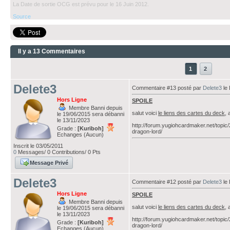
La Date de sortie OCG est prévu pour le 16 Juin 2012.
Source
Il y a 13 Commentaires
1
2
Delete3
Commentaire #13 posté par
Delete3
le 
Hors Ligne
SPOILE
Membre Banni depuis
salut voici
le liens des cartes du deck
, 
le 19/06/2015 sera débanni
le 13/11/2023
http://forum.yugiohcardmaker.net/topi
Grade :
[Kuriboh]
dragon-lord/
Echanges (Aucun)
Inscrit le 03/05/2011
0
Messages/ 0 Contributions/ 0 Pts
Message Privé
Delete3
Commentaire #12 posté par
Delete3
le 
Hors Ligne
SPOILE
Membre Banni depuis
salut voici
le liens des cartes du deck
, 
le 19/06/2015 sera débanni
le 13/11/2023
http://forum.yugiohcardmaker.net/topi
Grade :
[Kuriboh]
dragon-lord/
Echanges (Aucun)