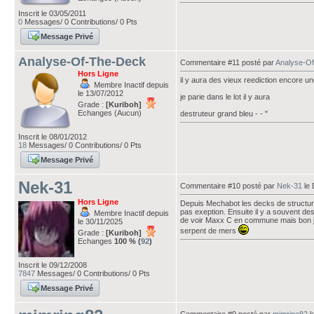
Inscrit le 03/05/2011
0
Messages/ 0 Contributions/ 0 Pts
Message Privé
Analyse-Of-The-Deck
Commentaire #11 posté par
Analyse-O
Hors Ligne
il y aura des vieux reediction encore une
Membre Inactif depuis
le 13/07/2012
je parie dans le lot il y aura
Grade :
[Kuriboh]
Echanges (Aucun)
destruteur grand bleu - - "
Inscrit le 08/01/2012
18
Messages/ 0 Contributions/ 0 Pts
Message Privé
Nek-31
Commentaire #10 posté par
Nek-31
le 
Hors Ligne
Depuis Mechabot les decks de structure 
pas exeption. Ensuite il y a souvent de
Membre Inactif depuis
de voir Maxx C en commune mais bon je su
le 30/11/2025
serpent de mers
Grade :
[Kuriboh]
Echanges
100 % (
92
)
Inscrit le 09/12/2008
7847
Messages/ 0 Contributions/ 0 Pts
Message Privé