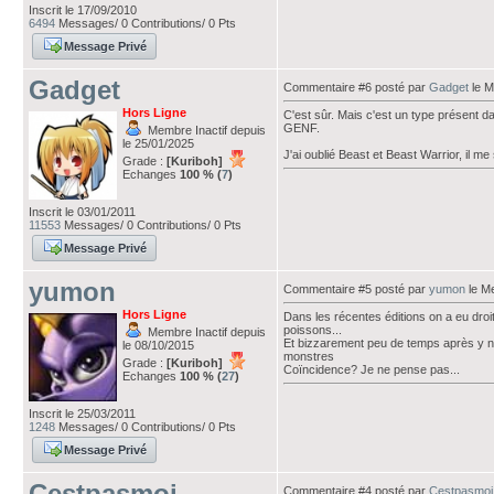
Inscrit le 17/09/2010
6494
Messages/ 0 Contributions/ 0 Pts
Message Privé
Gadget
Commentaire #6 posté par
Gadget
le M
Hors Ligne
C'est sûr. Mais c'est un type présent 
GENF.
Membre Inactif depuis
le 25/01/2025
J'ai oublié Beast et Beast Warrior, il me
Grade :
[Kuriboh]
Echanges
100 % (
7
)
Inscrit le 03/01/2011
11553
Messages/ 0 Contributions/ 0 Pts
Message Privé
yumon
Commentaire #5 posté par
yumon
le Me
Hors Ligne
Dans les récentes éditions on a eu dro
poissons...
Membre Inactif depuis
Et bizzarement peu de temps après y 
le 08/10/2015
monstres
Grade :
[Kuriboh]
Coïncidence? Je ne pense pas...
Echanges
100 % (
27
)
Inscrit le 25/03/2011
1248
Messages/ 0 Contributions/ 0 Pts
Message Privé
Cestpasmoi
Commentaire #4 posté par
Cestpasmoi