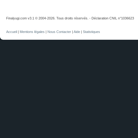
Finalyugi.com v3.1 © 2004-2026. Tous droits réservés. - Déclaration CNIL n°1036623
Accueil
|
Mentions légales
|
Nous Contacter
|
Aide
|
Statistiques