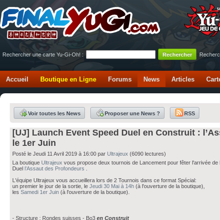
Rechercher une carte Yu-Gi-Oh! :
Recherc
Accueil
Boutique en Ligne
Forums
News
Articles
Cart
Voir toutes les News
Proposer une News ?
RSS
[UJ] Launch Event Speed Duel en Construit : l’As
le 1er Juin
Posté le Jeudi 11 Avril 2019 à 16:00 par
Ultrajeux
(6090 lectures)
La boutique
Ultrajeux
vous propose deux tournois de Lancement pour fêter l'arrivée de 
Duel
l’Assaut des Profondeurs
.
L'équipe Ultrajeux vous accueillera lors de 2 Tournois dans ce format Spécial:
un premier le jour de la sortie, le
Jeudi 30 Mai à 14h
(à l'ouverture de la boutique),
les
Samedi 1er Juin
(à l'ouverture de la boutique).
- Structure : Rondes suisses - Bo3
en Construit