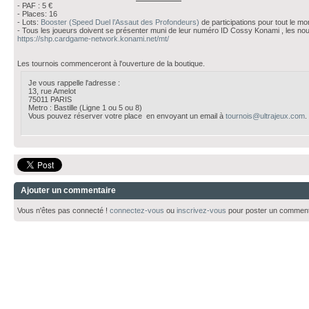
- PAF : 5 €
- Places: 16
- Lots:
Booster (Speed Duel l’Assaut des Profondeurs)
de participations pour tout le m
- Tous les joueurs doivent se présenter muni de leur numéro ID Cossy Konami , les nouv
https://shp.cardgame-network.konami.net/mt/
Les tournois commenceront à l'ouverture de la boutique.
Je vous rappelle l'adresse :
13, rue Amelot
75011 PARIS
Metro : Bastille (Ligne 1 ou 5 ou 8)
Vous pouvez réserver votre place en envoyant un email à
tournois@ultrajeux.com
.
Ajouter un commentaire
Vous n'êtes pas connecté !
connectez-vous
ou
inscrivez-vous
pour poster un comment