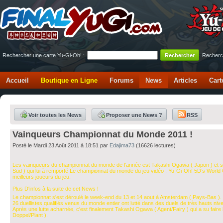
Rechercher une carte Yu-Gi-Oh! :
Recherc
Accueil
Boutique en Ligne
Forums
News
Articles
Cart
Voir toutes les News
Proposer une News ?
RSS
Vainqueurs Championnat du Monde 2011 !
Posté le Mardi 23 Août 2011 à 18:51 par
Edajima73
(16626 lectures)
Les vainqueurs du championnat du monde de l'année est Takashi Ogawa ( Japon ) et s
Sud ) qui lui à remporté Le championnat du monde du jeu vidéo : Yu-Gi-Oh! 5D’s World
meilleurs joueurs du jeu.
Plus D'infos à la suite de cet News !
Le championnat s'est déroulé le week-end du 13 et 14 aout à Amsterdam ( Pays-Bas ).
26 duellistes qualifiés venus du monde entier ont lutté dans des duels de très hauts ni
Après une lutte acharnée, c'est finalement Takashi Ogawa ( Agent/Fairy ) qui a su faire 
Doppel/Plant ).