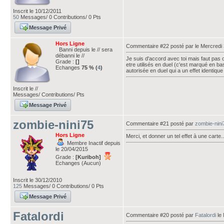
Inscrit le 10/12/2011
50
Messages/ 0 Contributions/ 0 Pts
Message Privé
Hors Ligne
Commentaire #22 posté par
le Mercredi
Banni depuis le // sera
débanni le //
Je suis d'accord avec toi mais faut pas
Grade :
[]
etre utilisés en duel (c'est marqué en ba
Echanges
75 % (
4
)
autorisée en duel qui a un effet identique 
Inscrit le //
Messages/ Contributions/ Pts
Message Privé
zombie-nini75
Commentaire #21 posté par
zombie-nini
Hors Ligne
Merci, et donner un tel effet à une carte.
Membre Inactif depuis
le 20/04/2015
Grade :
[Kuriboh]
Echanges (Aucun)
Inscrit le 30/12/2010
125
Messages/ 0 Contributions/ 0 Pts
Message Privé
Fatalordi
Commentaire #20 posté par
Fatalordi
le 