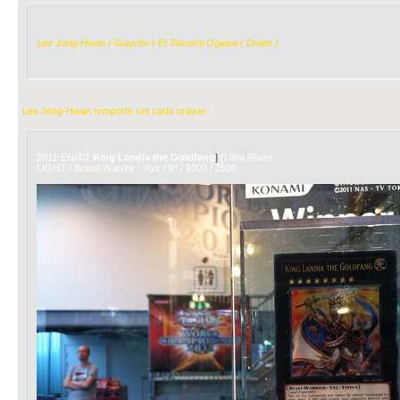
Lee Jong-Hwan ( Gauche ) Et Takashi Ogawa ( Droite )
Lee Jong-Hwan remporte cet carte unique :
2011-EN001
King Landia the Goldfang
]
(Ultra Rare)
LIGHT / Beast-Warrior - Xyz / 8* / 3000 / 2500