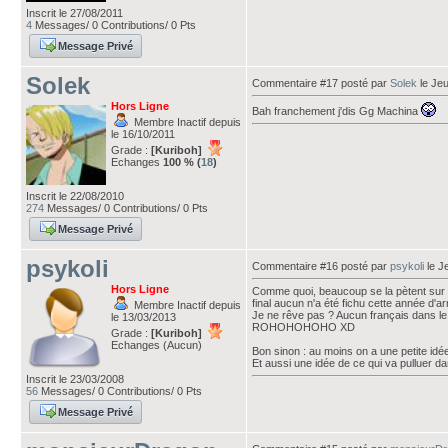
Inscrit le 27/08/2011
4
Messages/ 0 Contributions/ 0 Pts
Message Privé
Solek
Commentaire #17 posté par
Solek
le Jeu
Hors Ligne
Bah franchement j'dis Gg Machina
Membre Inactif depuis
le 16/10/2011
Grade :
[Kuriboh]
Echanges
100 % (
18
)
Inscrit le 22/08/2010
274
Messages/ 0 Contributions/ 0 Pts
Message Privé
psykoli
Commentaire #16 posté par
psykoli
le J
Hors Ligne
Comme quoi, beaucoup se la pètent sur 
final aucun n'a été fichu cette année d'ar
Membre Inactif depuis
Je ne rêve pas ? Aucun français dans le 
le 13/03/2013
ROHOHOHOHO XD
Grade :
[Kuriboh]
Echanges (Aucun)
Bon sinon : au moins on a une petite idée
Et aussi une idée de ce qui va pulluer d
Inscrit le 23/03/2008
56
Messages/ 0 Contributions/ 0 Pts
Message Privé