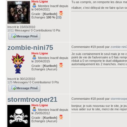
Hors Ligne
Tu as compris, on remporte les deux manc
Membre Inactif depuis
réaliser, c'est déloyal de ne faire qu'un s
le 04/04/2021
Grade :
[Kuriboh]
Echanges
100 % (
22
)
Inscrit le 15/03/2010
1011
Messages/ 0 Contributions/ 0 Pts
Message Privé
zombie-nini75
Commentaire #19 posté par
zombie-nini
Hors Ligne
Je suis certainement le seul mais je ne c
point de vie de l'adversaire a 0 fais remp
Membre Inactif depuis
réduit a 0 on remporte le duel obligatoir
le 20/04/2015
automatiquement les 2 manches. merci d
Grade :
[Kuriboh]
Echanges (Aucun)
Inscrit le 30/12/2010
125
Messages/ 0 Contributions/ 0 Pts
Message Privé
stormtrooper21
Commentaire #18 posté par
stormtroop
Hors Ligne
bonjour, je suis nouveau sur le site, je 
vous aider sur le site, merci de me repo
Membre Inactif depuis
le 25/05/2012
Grade :
[Kuriboh]
Echanges (Aucun)