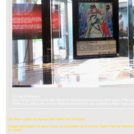
3 Level 6 monsters
Must be Xyz Summoned and cannot be Special Summoned by other ways. If this card 
Points to 0, while it has an Xyz Material attached that was originally a Plant-Type, y
Ces deux cartes ne peuvent être utilisé lors d'un Duel.
Chaque participant ont aussi reçus un exemplaire de la version Super Rare de Stardust
du monde !