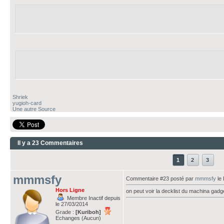
Shriek
yugioh-card
Une autre Source
Il y a 23 Commentaires
1
2
3
mmmsfy
Commentaire #23 posté par
mmmsfy
le 
Hors Ligne
on peut voir la decklist du machina gad
Membre Inactif depuis
le 27/03/2014
Grade :
[Kuriboh]
Echanges (Aucun)