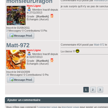
monsieurDragon
Commentaire #15 posté par
monsieurDr
Hors Ligne
je suis surpris qu'il n'y as pas de sanct
Membre Inactif depuis
le 27/11/2013
Grade :
[Kuriboh]
Echanges (Aucun)
Inscrit le 01/08/2011
3
Messages/ 0 Contributions/ 0 Pts
Message Privé
Matt-972
Commentaire #14 posté par
Matt-972
le
Hors Ligne
La classe !!!
Membre Inactif depuis
le 02/07/2013
Grade :
[Kuriboh]
Echanges (Aucun)
Inscrit le 04/10/2009
39
Messages/ 0 Contributions/ 0 Pts
Message Privé
1
2
3
Ajouter un commentaire
Vous n'êtes pas connecté !
connectez-vous
ou
inscrivez-vous
pour poster un comment