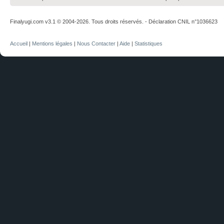
Finalyugi.com v3.1 © 2004-2026. Tous droits réservés. - Déclaration CNIL n°1036623
Accueil
|
Mentions légales
|
Nous Contacter
|
Aide
|
Statistiques