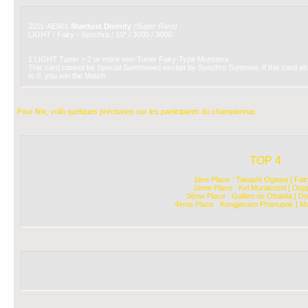
2011-AE001
Stardust Divinity
(Super Rare)
LIGHT / Fairy - Synchro / 10* / 3000 / 3000
1 LIGHT Tuner + 2 or more non-Tuner Fairy-Type Monsters
This card cannot be Special Summoned except by Synchro Summon. If this card attac
to 0, you win the Match.
Pour finir, voilà quelques précisions sur les participants du championnat.
TOP 4
1ère Place : Takashi Ogawa [ Fair
2ème Place : Kei Murakoshi [ Doppe
3ème Place : Galileo de Obaldia [ Do
4ème Place : Kongjaroen Phanupak [ Ma