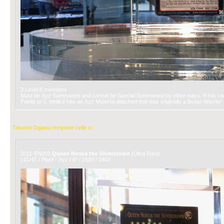
3 Level 8 monsters
Must be Xyz Summoned and cannot be Special Summoned by other ways. If this card 
Points to 0, while it has an Xyz Material attached that was originally a Beast-Warrio
Takashi Ogawa remporte celle ci :
2011-EN002
Queen Nereia the Silvercrown
(Ultra Rare)
LIGHT / Plant - Xyz / 6* / 2500 / 2400