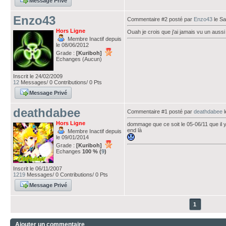
Message Privé
Enzo43
Commentaire #2 posté par
Enzo43
le Sa
Hors Ligne
Ouah je crois que j'ai jamais vu un auss
Membre Inactif depuis
le 08/06/2012
Grade :
[Kuriboh]
Echanges (Aucun)
Inscrit le 24/02/2009
12
Messages/ 0 Contributions/ 0 Pts
Message Privé
deathdabee
Commentaire #1 posté par
deathdabee
l
Hors Ligne
dommage que ce soit le 05-06/11 que il y
end là
Membre Inactif depuis
le 09/01/2014
Grade :
[Kuriboh]
Echanges
100 % (
9
)
Inscrit le 06/11/2007
1219
Messages/ 0 Contributions/ 0 Pts
Message Privé
1
Ajouter un commentaire