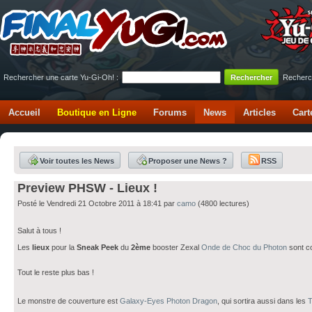
Rechercher une carte Yu-Gi-Oh! :
Recherc
Accueil
Boutique en Ligne
Forums
News
Articles
Cart
Voir toutes les News
Proposer une News ?
RSS
Preview PHSW - Lieux !
Posté le Vendredi 21 Octobre 2011 à 18:41 par
camo
(4800 lectures)
Salut à tous !
Les
lieux
pour la
Sneak Peek
du
2ème
booster Zexal
Onde de Choc du Photon
sont c
Tout le reste plus bas !
Le monstre de couverture est
Galaxy-Eyes Photon Dragon
, qui sortira aussi dans les
T