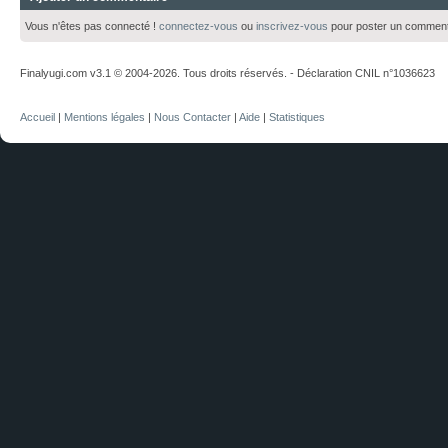
Vous n'êtes pas connecté !
connectez-vous
ou
inscrivez-vous
pour poster un comment
Finalyugi.com v3.1 © 2004-2026. Tous droits réservés. - Déclaration CNIL n°1036623
Accueil
|
Mentions légales
|
Nous Contacter
|
Aide
|
Statistiques