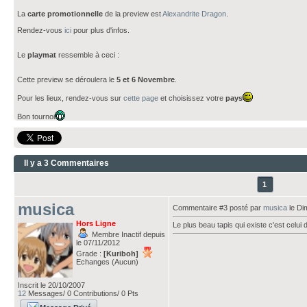
La
carte promotionnelle
de la preview est
Alexandrite Dragon
.
Rendez-vous
ici
pour plus d'infos.
Le
playmat
ressemble à ceci :
Cette preview se déroulera le
5 et 6 Novembre
.
Pour les lieux, rendez-vous sur
cette page
et choisissez votre
pays
Bon tournoi
Il y a 3 Commentaires
1
musica
Commentaire #3 posté par
musica
le Di
Hors Ligne
Le plus beau tapis qui existe c'est celui 
Membre Inactif depuis
le 07/11/2012
Grade :
[Kuriboh]
Echanges (Aucun)
Inscrit le 20/10/2007
12
Messages/ 0 Contributions/ 0 Pts