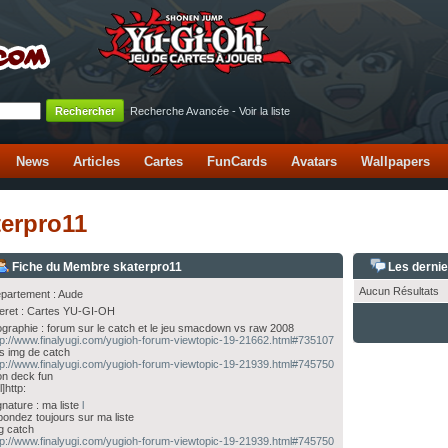
Recherche Avancée
-
Voir la liste
News
Articles
Cartes
FunCards
Avatars
Wallpapers
terpro11
Fiche du Membre skaterpro11
Les derni
Aucun Résultats
partement : Aude
teret : Cartes YU-GI-OH
ographie : forum sur le catch et le jeu smacdown vs raw 2008
tp://www.finalyugi.com/yugioh-forum-viewtopic-19-21662.html#735107
s img de catch
tp://www.finalyugi.com/yugioh-forum-viewtopic-19-21939.html#745750
n deck fun
l]http:
gnature : ma liste
l
pondez toujours sur ma liste
g catch
tp://www.finalyugi.com/yugioh-forum-viewtopic-19-21939.html#745750