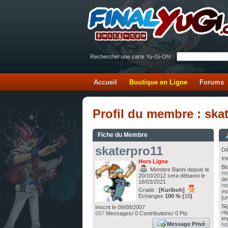
Rechercher une carte Yu-Gi-Oh! :
Accueil
Boutique en Ligne
Forums
Profil du membre : ska
Fiche du Membre
skaterpro11
Dé
In
Hors Ligne
Bi
Membre Banni depuis le
ht
20/10/2012 sera débanni le
de
16/03/2021
ht
Grade :
[Kuriboh]
mo
Echanges
100 % (
10
)
[ur
Si
Inscrit le 09/08/2007
ré
587
Messages/ 0 Contributions/ 0 Pts
im
Message Privé
ht