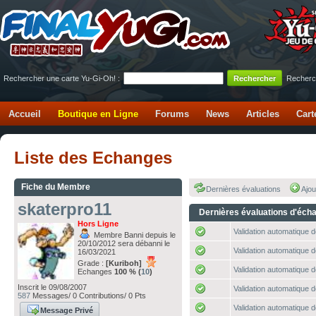
Rechercher une carte Yu-Gi-Oh! :
Recherc
Accueil
Boutique en Ligne
Forums
News
Articles
Cart
Liste des Echanges
Fiche du Membre
Dernières évaluations
Ajou
skaterpro11
Dernières évaluations d'éch
Hors Ligne
Validation automatique d
Membre Banni depuis le
20/10/2012 sera débanni le
Validation automatique d
16/03/2021
Grade :
[Kuriboh]
Validation automatique d
Echanges
100 % (
10
)
Inscrit le 09/08/2007
Validation automatique d
587
Messages/ 0 Contributions/ 0 Pts
Validation automatique d
Message Privé