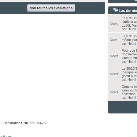
Voir toutes les évaluations
Les derni
Le 07/10/2
plutôt le 
News
LLDS. Merc
par
Helmi
Le 07/10/2
News
même jour 
par
Helmi
Pour voir l
http://www
News
vitesse.ht
par
Helmi
Le 30/10/2
manque le 
News
ghost auss
par
Helmi
Comme indi
jours ici:
News
collection
par
Helmi
. - Déclaration CNIL n°1036623
tistiques