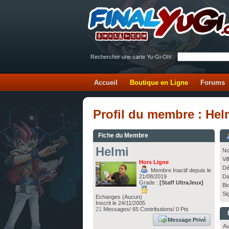
Rechercher une carte Yu-Gi-Oh! :
Accueil
Boutique en Ligne
Forums
Profil du membre : Hel
Fiche du Membre
Helmi
No
Vil
Hors Ligne
Dé
Membre Inactif depuis le
21/08/2019
Da
Grade :
[Staff UltraJeux]
Bi
Si
Echanges (Aucun)
Inscrit le 24/11/2005
21
Messages/ 65 Contributions/ 0 Pts
Message Privé
Au