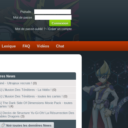
Pseudo :
Mot de passe :
Mot de passe oublié ?
-
Créer un compte
Lexique
FAQ
Vidéos
Chat
ères News
né - Ultrajeux recrute !
(0)
] L'illusion Des Ténèbres - La Vidéo !
(0)
 L'illusion Des Ténèbres - toutes les cartes !
(0)
] The Dark Side Of Dimensions Movie Pack - toutes
artes !
(4)
] Decks de Structure Yu-Gi-Oh! La Résurrection Des
tables Dragons
(3)
Voir toutes les dernières News