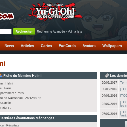
Recherche Avancée
-
Voir la liste
News
Articles
Cartes
FunCards
Avatars
Wallpapers
mi
Fiche du Membre Helmi
Les derni
20/06/2017
Termi
m : Helmi
le : Paris
05/08/2016
[TCG
partement : Paris
04/08/2016
[TCG]
te de Naissance : 28/12/1979
[TCG
ographie :
22/07/2016
les c
gnature :
[TCG
07/07/2016
Véri
Dernières évaluations d'échanges
cun Résultats