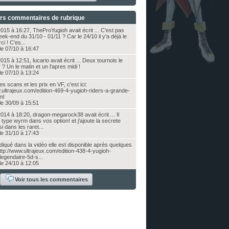
ers commentaires de rubrique
015 à 16:27, TheProYugioh avait écrit ... C'est pas
week-end du 31/10 - 01/11 ? Car le 24/10 il y'a déjà le
i ! C'es...
le 07/10 à 16:47
015 à 12:51, lucario avait écrit ... Deux tournois le
? Un le matin et un l'apres midi !
le 07/10 à 13:24
es scans et les prix en VF, c'est ici:
.ultrajeux.com/edition-469-4-yugioh-riders-a-grande-
ml
le 30/09 à 15:51
014 à 18:20, dragon-megarock38 avait écrit ... Il
type wyrm dans vos option! et j'ajoute la secrete
i dans les raret...
le 31/10 à 17:43
qué dans la vidéo elle est disponible après quelques
 http://www.ultrajeux.com/edition-438-4-yugioh-
-legendaire-5d-s...
le 24/10 à 12:05
Voir tous les commentaires