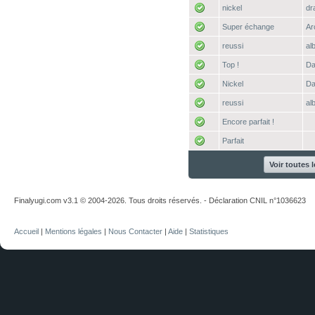
nickel
dr
Super échange
Ar
reussi
al
Top !
D
Nickel
D
reussi
al
Encore parfait !
Parfait
Voir toutes 
Finalyugi.com v3.1 © 2004-2026. Tous droits réservés. - Déclaration CNIL n°1036623
Accueil
|
Mentions légales
|
Nous Contacter
|
Aide
|
Statistiques