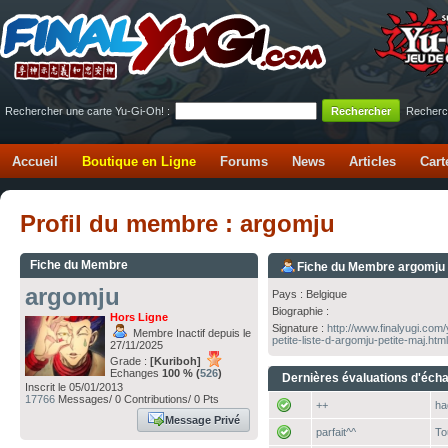
Rechercher une carte Yu-Gi-Oh! :
Recherc
Accueil
Boutique en Ligne
Forums
News
Articles
Cart
Profil du membre : argomju
Fiche du Membre
Fiche du Membre argomju
argomju
Pays : Belgique
Biographie :
Hors Ligne
Signature :
http://www.finalyugi.com
Membre Inactif depuis le
petite-liste-d-argomju-petite-maj.htm
27/11/2025
Grade :
[Kuriboh]
Echanges
100 % (
526
)
Dernières évaluations d'éch
Inscrit le 05/01/2013
17766
Messages/ 0 Contributions/ 0 Pts
++
ha
Message Privé
parfait^^
To