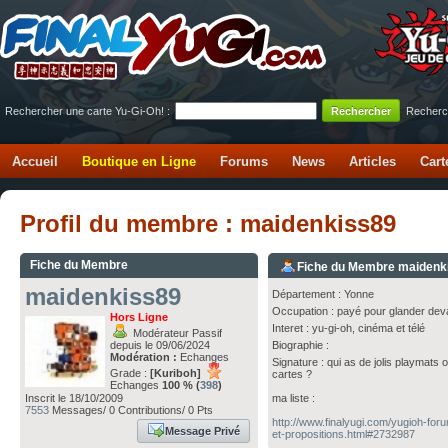
Rechercher une carte Yu-Gi-Oh! :
Recherc
Accueil
Boutique en Ligne
Forums
News
Articles
Cart
Profil du membre : maidenkiss89
Fiche du Membre
Fiche du Membre maidenk
maidenkiss89
Département : Yonne
Occupation : payé pour glander deva
Hors Ligne
Interet : yu-gi-oh, cinéma et télé
Modérateur Passif
depuis le 09/06/2024
Biographie :
Modération :
Echanges
Signature : qui as de jolis playmats of
Grade :
[Kuriboh]
cartes ?
Echanges
100 % (
398
)
Inscrit le 18/10/2009
ma liste :
7553
Messages/ 0 Contributions/ 0 Pts
http://www.finalyugi.com/yugioh-fo
Message Privé
et-propositions.html#2732987