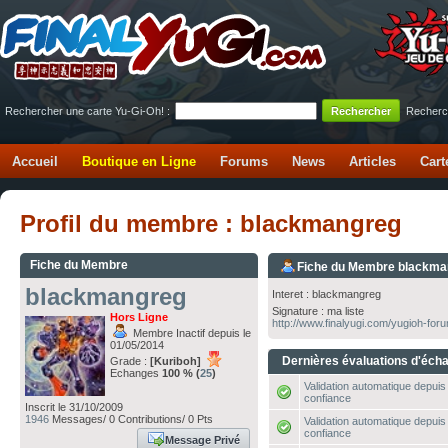
Rechercher une carte Yu-Gi-Oh! :
Recherc
Accueil
Boutique en Ligne
Forums
News
Articles
Cart
Profil du membre : blackmangreg
Fiche du Membre
Fiche du Membre blackma
blackmangreg
Interet : blackmangreg
Signature : ma liste
Hors Ligne
http://www.finalyugi.com/yugioh-for
Membre Inactif depuis le
01/05/2014
Dernières évaluations d'éch
Grade :
[Kuriboh]
Echanges
100 % (
25
)
Validation automatique depuis 
confiance
Inscrit le 31/10/2009
1946
Messages/ 0 Contributions/ 0 Pts
Validation automatique depuis 
confiance
Message Privé